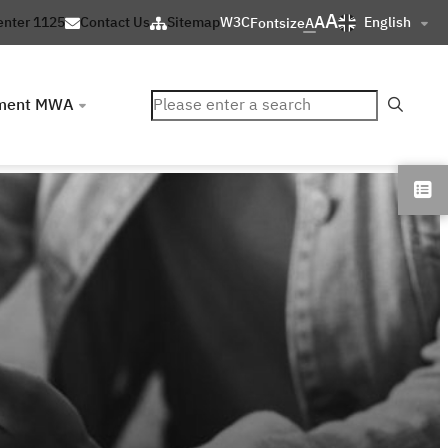
A
A
English
enter 1125
Contact Us
Sitemap
W3C
Fontsize
A
ค้นหา
ment MWA