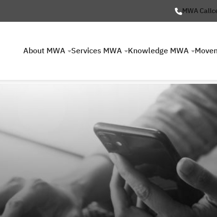
MWA Callc
About MWA
Services MWA
Knowledge MWA
Move