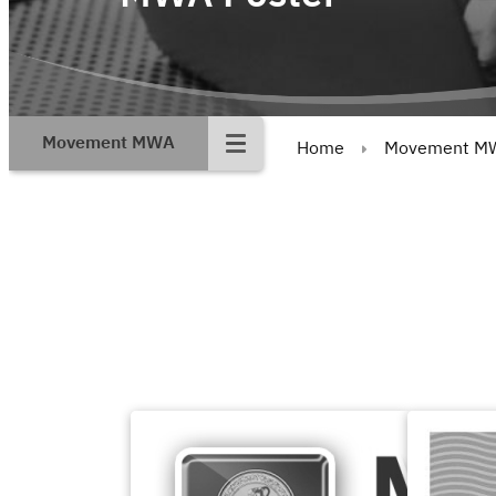
Movement MWA
Home
Movement M