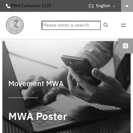
English
MWA Callcenter 1125
ค้นหา
Movement MWA
MWA Poster