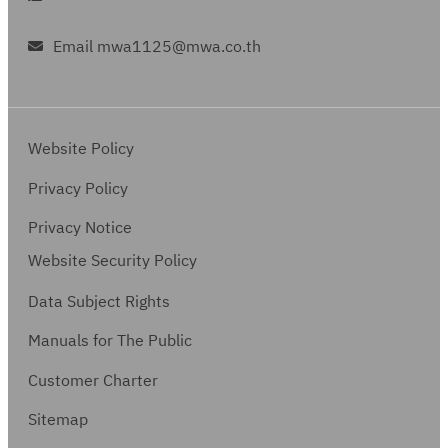
Email mwa1125@mwa.co.th
Website Policy
Privacy Policy
Privacy Notice
Website Security Policy
Data Subject Rights
Manuals for The Public
Customer Charter
Sitemap