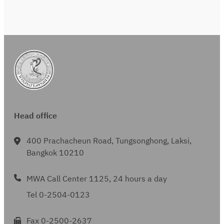
Head office
400 Prachacheun Road, Tungsonghong, Laksi,
Bangkok 10210
MWA Call Center 1125, 24 hours a day
Tel 0-2504-0123
Fax 0-2500-2637