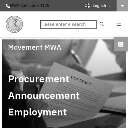
English
MWA Callcenter 1125
ค้นหา
Movement MWA
Procurement
Announcement
Employment