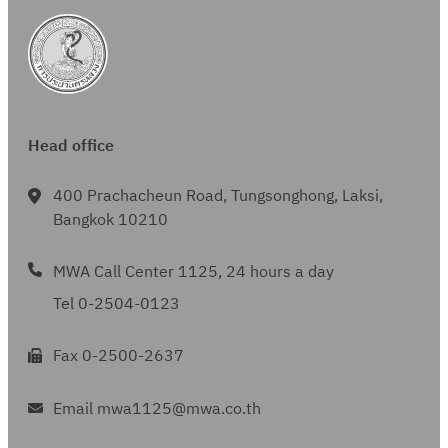
Head office
400 Prachacheun Road, Tungsonghong, Laksi,
Bangkok 10210
MWA Call Center 1125, 24 hours a day
Tel 0-2504-0123
Fax 0-2500-2637
Email mwa1125@mwa.co.th