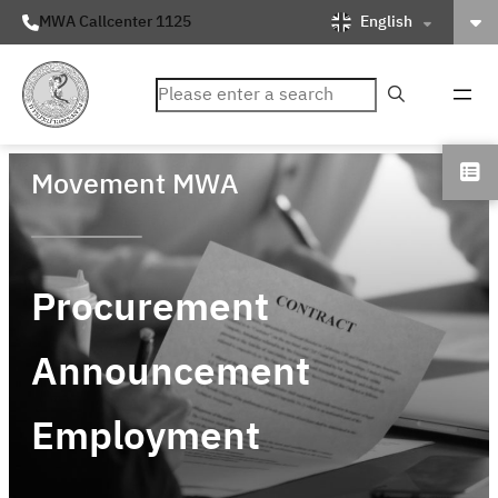
English
MWA Callcenter 1125
ค้นหา
Movement MWA
Procurement
Announcement
Employment