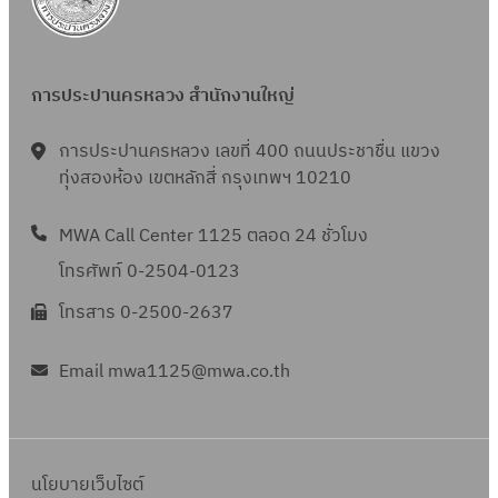
การประปานครหลวง สำนักงานใหญ่
การประปานครหลวง เลขที่ 400 ถนนประชาชื่น แขวง
ทุ่งสองห้อง เขตหลักสี่ กรุงเทพฯ 10210
MWA Call Center 1125 ตลอด 24 ชั่วโมง
โทรศัพท์ 0-2504-0123
โทรสาร 0-2500-2637
Email mwa1125@mwa.co.th
นโยบายเว็บไซต์