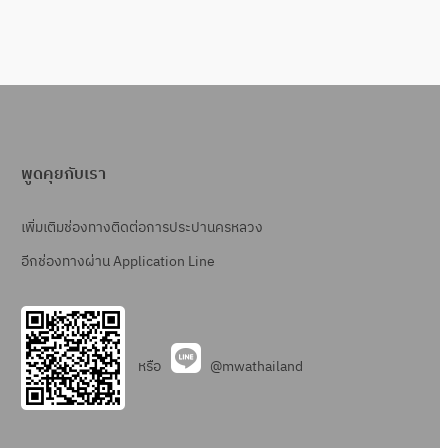
พูดคุยกับเรา
เพิ่มเติมช่องทางติดต่อการประปานครหลวง
อีกช่องทางผ่าน Application Line
หรือ
@mwathailand