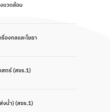
่งแวดล้อม
ครื่องกลและโยธา
สตร์ (สขร.1)
ส่งน้ำ) (สขร.1)