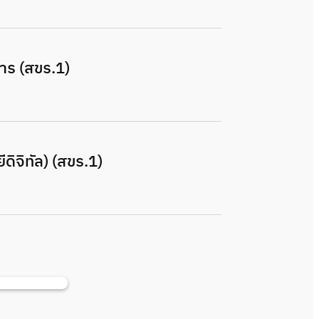
สาร (สขร.1)
ีดิจิทัล) (สขร.1)