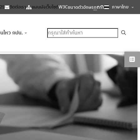
ก
ก
ภาษาไทย
125
ติดต่อเรา
แผนผังเว็บไซต์
W3C
ขนาดตัวอักษร
ก
ค้นหา
อนไหว กปน.