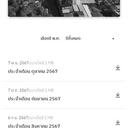
เลือกปี พ.ศ.
ปีทั้งหมด
:
7 พ.ย. 2567
ขนาดไฟล์
1 MB
ป
ประจำเดือน ตุลาคม 2567
ร
ะ
:
จำ
7 ต.ค. 2567
ขนาดไฟล์
1 MB
ป
เ
ประจำเดือน กันยายน 2567
ร
ดื
ะ
อ
:
จำ
6 ก.ย. 2567
ขนาดไฟล์
1 MB
น
ป
เ
ประจำเดือน สิงหาคม 2567
ตุ
ร