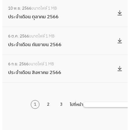
น
อ
:
ร
จำ
ธ์
10 พ.ย. 2566
ขนาดไฟล์
1 MB
น
ป
า
เ
2
ประจำเดือน ตุลาคม 2566
ธั
ร
ค
ดื
5
น
ะ
ม
อ
:
6
ว
จำ
2
6 ต.ค. 2566
ขนาดไฟล์
1 MB
น
ป
7
า
เ
5
ประจำเดือน กันยายน 2566
พ
ร
ค
ดื
6
ฤ
ะ
ม
อ
:
7
ศ
จำ
2
6 ก.ย. 2566
ขนาดไฟล์
1 MB
น
ป
จิ
เ
5
ประจำเดือน สิงหาคม 2566
ตุ
ร
ก
ดื
6
ล
ะ
า
อ
6
า
จำ
ย
น
ค
เ
น
กั
ม
1
2
3
ไปที่หน้า
ดื
ค้
2
น
2
อ
น
5
ย
5
น
ห
6
า
6
สิ
า