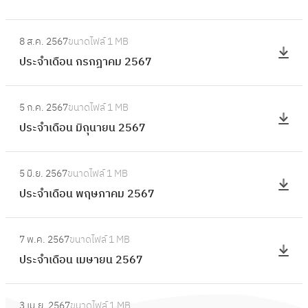
ดื
ล
ะ
อ
:
า
จำ
8 ส.ค. 2567
ขนาดไฟล์
1 MB
น
ป
ค
เ
ประจำเดือน กรกฎาคม 2567
กั
ร
ม
ดื
น
ะ
2
อ
:
ย
จำ
5
5 ก.ค. 2567
ขนาดไฟล์
1 MB
น
ป
า
เ
6
ประจำเดือน มิถุนายน 2567
สิ
ร
ย
ดื
7
ง
ะ
น
อ
:
ห
จำ
2
5 มิ.ย. 2567
ขนาดไฟล์
1 MB
น
ป
า
เ
5
ประจำเดือน พฤษภาคม 2567
ก
ร
ค
ดื
6
ร
ะ
ม
อ
:
7
ก
จำ
2
7 พ.ค. 2567
ขนาดไฟล์
1 MB
น
ป
ฎ
เ
5
ประจำเดือน เมษายน 2567
มิ
ร
า
ดื
6
ถุ
ะ
ค
อ
:
7
น
จำ
ม
3 เม.ย. 2567
ขนาดไฟล์
1 MB