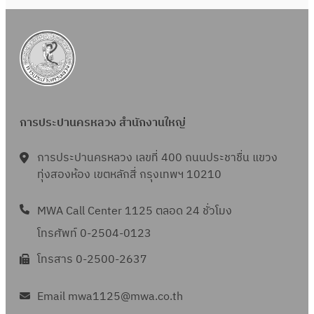
6
ย
6
ง
น
ห
2
า
5
ค
6
ม
6
2
การประปานครหลวง สำนักงานใหญ่
5
6
การประปานครหลวง เลขที่ 400 ถนนประชาชื่น แขวง
6
ทุ่งสองห้อง เขตหลักสี่ กรุงเทพฯ 10210
MWA Call Center 1125 ตลอด 24 ชั่วโมง
โทรศัพท์ 0-2504-0123
โทรสาร 0-2500-2637
Email mwa1125@mwa.co.th