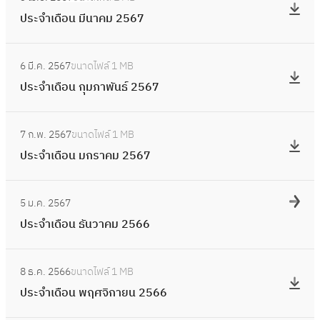
น
ป
า
เ
2
ประจำเดือน มีนาคม 2567
พ
ร
ย
ดื
5
ฤ
ะ
น
อ
:
6
ษ
จำ
2
6 มี.ค. 2567
ขนาดไฟล์
1 MB
น
ป
7
ภ
เ
5
ประจำเดือน กุมภาพันธ์ 2567
เ
ร
า
ดื
6
ม
ะ
ค
อ
:
7
ษ
จำ
ม
7 ก.พ. 2567
ขนาดไฟล์
1 MB
น
ป
า
เ
2
ประจำเดือน มกราคม 2567
มี
ร
ย
ดื
5
น
ะ
น
อ
:
6
า
จำ
2
5 ม.ค. 2567
น
ป
7
ค
เ
5
ประจำเดือน ธันวาคม 2566
กุ
ร
ม
ดื
6
ม
ะ
2
อ
:
7
ภ
จำ
5
8 ธ.ค. 2566
ขนาดไฟล์
1 MB
น
ป
า
เ
6
ประจำเดือน พฤศจิกายน 2566
ม
ร
พั
ดื
7
ก
ะ