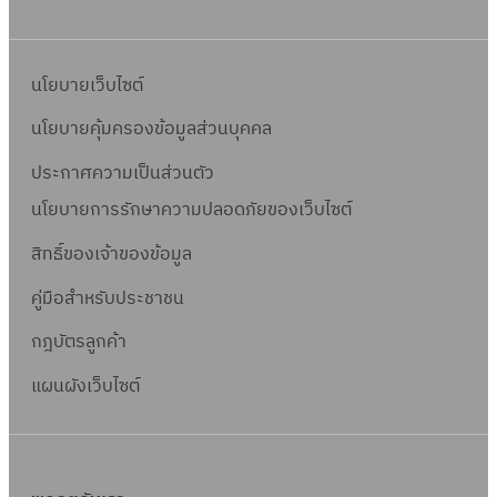
นโยบายเว็บไซต์
นโยบายคุ้มครองข้อมูลส่วนบุคคล
ประกาศความเป็นส่วนตัว
นโยบายการรักษาความปลอดภัยของเว็บไซต์
สิทธิ์ข
องเจ้าของข้อมูล
คู่มือสำหรับประชาชน
กฎบัตรลูกค้า
แผนผังเว็บไซต์