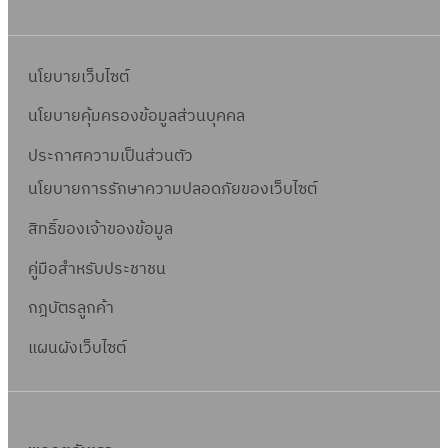
นโยบายเว็บไซต์
นโยบายคุ้มครองข้อมูลส่วนบุคคล
ประกาศความเป็นส่วนตัว
นโยบายการรักษาความปลอดภัยของเว็บไซต์
สิทธิ์ข
องเจ้าของข้อมูล
คู่มือสำหรับประชาชน
กฎบัตรลูกค้า
แผนผังเว็บไซต์