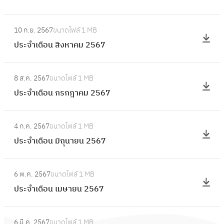
ดื
.
ะ
อ
:
ย
จำ
10 ก.ย. 2567
ขนาดไฟล์
1 MB
น
ป
.
เ
ประจำเดือน สิงหาคม 2567
ตุ
ร
2
ดื
ล
ะ
5
อ
:
า
จำ
6
8 ส.ค. 2567
ขนาดไฟล์
1 MB
น
ป
ค
เ
7
ประจำเดือน กรกฎาคม 2567
กั
ร
ม
ดื
น
ะ
2
อ
:
ย
จำ
5
4 ก.ค. 2567
ขนาดไฟล์
1 MB
น
ป
า
เ
6
ประจำเดือน มิถุนายน 2567
สิ
ร
ย
ดื
7
ง
ะ
น
อ
:
ห
จำ
2
6 พ.ค. 2567
ขนาดไฟล์
1 MB
น
ป
า
เ
5
ประจำเดือน เมษายน 2567
ก
ร
ค
ดื
6
ร
ะ
ม
อ
:
7
ก
จำ
2
6 มี.ค. 2567
ขนาดไฟล์
1 MB