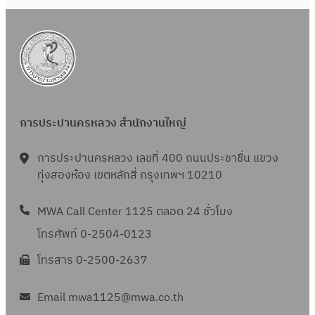
า
6
ถุ
ค
6
น
ม
า
2
ย
5
น
6
2
6
การประปานครหลวง สำนักงานใหญ่
5
6
การประปานครหลวง เลขที่ 400 ถนนประชาชื่น แขวง
6
ทุ่งสองห้อง เขตหลักสี่ กรุงเทพฯ 10210
MWA Call Center 1125 ตลอด 24 ชั่วโมง
โทรศัพท์ 0-2504-0123
โทรสาร 0-2500-2637
Email mwa1125@mwa.co.th