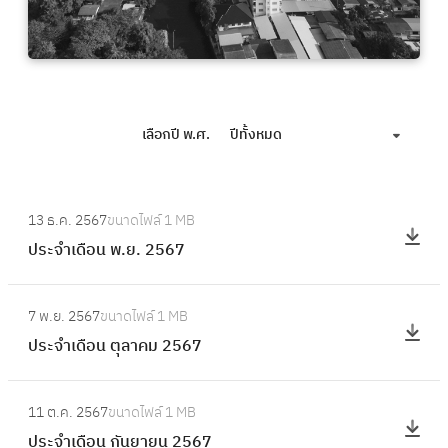
เลือกปี พ.ศ.
ปีทั้งหมด
:
13 ธ.ค. 2567
ขนาดไฟล์
1 MB
ป
ประจำเดือน พ.ย. 2567
ร
ะ
:
จำ
7 พ.ย. 2567
ขนาดไฟล์
1 MB
ป
เ
ประจำเดือน ตุลาคม 2567
ร
ดื
ะ
อ
:
จำ
11 ต.ค. 2567
ขนาดไฟล์
1 MB
น
ป
เ
ประจำเดือน กันยายน 2567
พ
ร