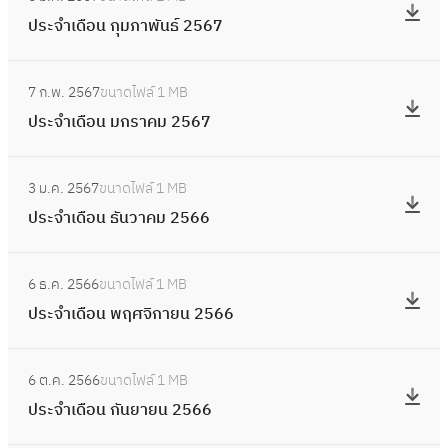
น
ป
ฎ
เ
5
ประจำเดือน กุมภาพันธ์ 2567
มิ
ร
า
ดื
6
ถุ
ะ
ค
อ
:
7
น
จำ
ม
7 ก.พ. 2567
ขนาดไฟล์
1 MB
น
ป
า
เ
2
ประจำเดือน มกราคม 2567
เ
ร
ย
ดื
5
ม
ะ
น
อ
:
6
ษ
จำ
2
3 ม.ค. 2567
ขนาดไฟล์
1 MB
น
ป
7
า
เ
5
ประจำเดือน ธันวาคม 2566
กุ
ร
ย
ดื
6
ม
ะ
น
อ
:
7
ภ
จำ
2
6 ธ.ค. 2566
ขนาดไฟล์
1 MB
น
ป
า
เ
5
ประจำเดือน พฤศจิกายน 2566
ม
ร
พั
ดื
6
ก
ะ
น
อ
:
7
ร
จำ
ธ์
6 ต.ค. 2566
ขนาดไฟล์
1 MB
น
ป
า
เ
2
ประจำเดือน กันยายน 2566
ธั
ร
ค
ดื
5
น
ะ