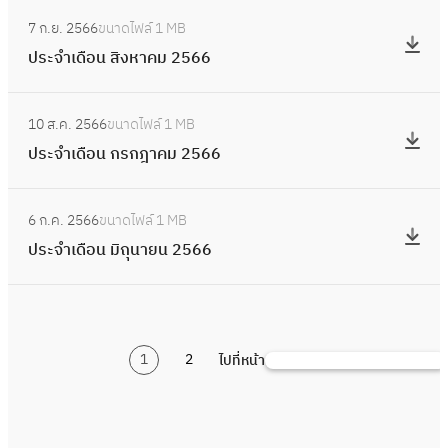
ม
อ
:
6
ว
จำ
2
7 ก.ย. 2566
ขนาดไฟล์
1 MB
น
ป
7
า
เ
5
ประจำเดือน สิงหาคม 2566
พ
ร
ค
ดื
6
ฤ
ะ
ม
อ
:
7
ศ
จำ
2
10 ส.ค. 2566
ขนาดไฟล์
1 MB
น
ป
จิ
เ
5
ประจำเดือน กรกฎาคม 2566
กั
ร
ก
ดื
6
น
ะ
า
อ
:
6
ย
จำ
ย
6 ก.ค. 2566
ขนาดไฟล์
1 MB
น
ป
า
เ
น
ประจำเดือน มิถุนายน 2566
สิ
ร
ย
ดื
2
ง
ะ
น
อ
5
ห
จำ
2
น
6
า
เ
5
ก
6
ค
1
2
ไปที่หน้า
ดื
ค้
6
ร
ม
อ
น
6
ก
2
น
ห
ฎ
5
มิ
า