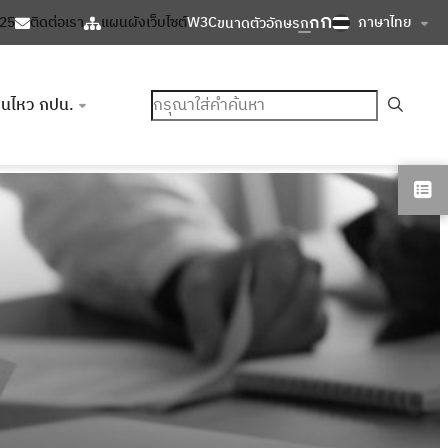
ก
ก
ภาษาไทย
125
ติดต่อเรา
แผนผังเว็บไซต์
W3C
ขนาดตัวอักษร
ก
ค้นหา
อนไหว กปน.