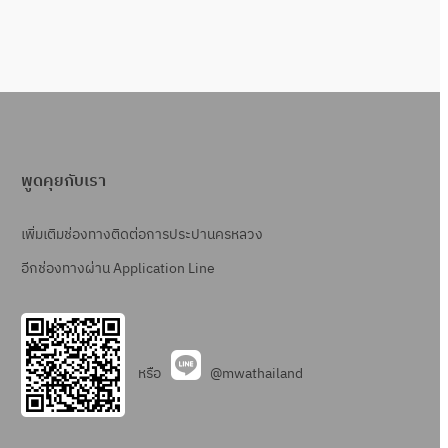
พูดคุยกับเรา
เพิ่มเติมช่องทางติดต่อการประปานครหลวง
อีกช่องทางผ่าน Application Line
หรือ
@mwathailand