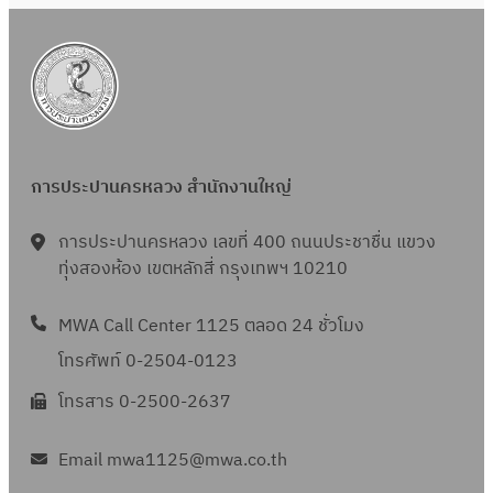
ดื
ฤ
อ
ศ
น
จิ
ตุ
ก
ล
า
า
ย
การประปานครหลวง สำนักงานใหญ่
ค
น
ม
2
การประปานครหลวง เลขที่ 400 ถนนประชาชื่น แขวง
2
5
ทุ่งสองห้อง เขตหลักสี่ กรุงเทพฯ 10210
5
6
6
7
MWA Call Center 1125 ตลอด 24 ชั่วโมง
7
โทรศัพท์ 0-2504-0123
โทรสาร 0-2500-2637
Email mwa1125@mwa.co.th