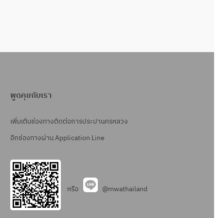
พูดคุยกับเรา
เพิ่มเติมช่องทางติดต่อการประปานครหลวง
อีกช่องทางผ่าน Application Line
หรือ
@mwathailand