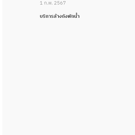
1 ก.พ. 2567
ทธิภาพ
บริการล้างถังพักน้ำ
ประชาชน