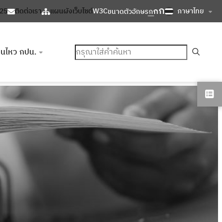
ก
ก
ภาษาไทย
125
ติดต่อเรา
แผนผังเว็บไซต์
W3C
ขนาดตัวอักษร
ก
ค้นหา
อนไหว กปน.