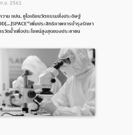
ก.ย. 2561
6 ธ.ค. 2560
วาม กปน. ชูไอเดียนวัตกรรมสิ่งประดิษฐ์
กปน. นำ “เสีย
D[…]SPACE”เพิ่มประสิทธิภาพการบำรุงรักษา
คว้ารางวัลนว
รวัดน้ำเพื่อประโยชน์สูงสุดของประชาชน