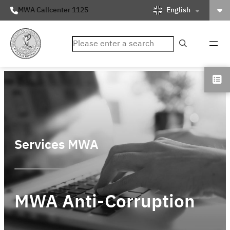
English
MWA Callcenter 1125
ค้นหา
Services MWA
MWA Anti-Corruption