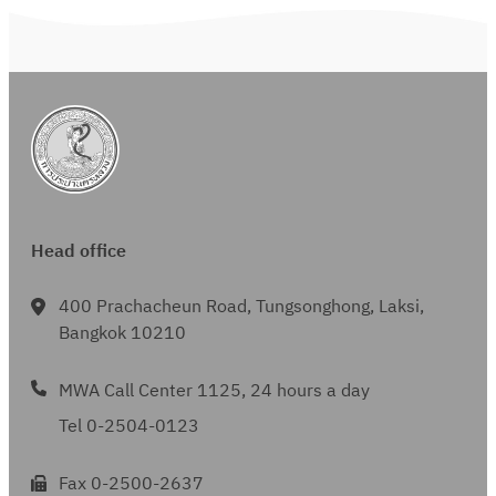
Head office
400 Prachacheun Road, Tungsonghong, Laksi,
Bangkok 10210
MWA Call Center 1125, 24 hours a day
Tel 0-2504-0123
Fax 0-2500-2637