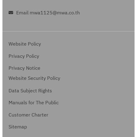
Email mwa1125@mwa.co.th
Website Policy
Privacy Policy
Privacy Notice
Website Security Policy
Data Subject Rights
Manuals for The Public
Customer Charter
Sitemap