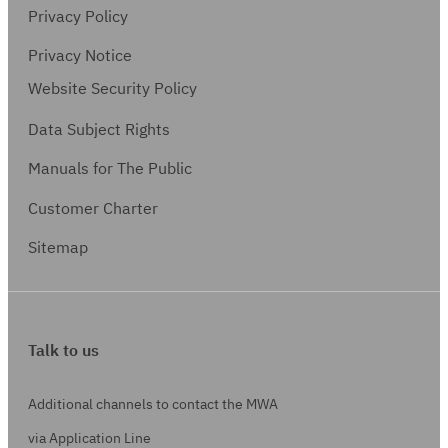
Privacy Policy
Privacy Notice
Website Security Policy
Data Subject Rights
Manuals for The Public
Customer Charter
Sitemap
Talk to us
Additional channels to contact the MWA
via Application Line