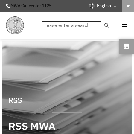
English
MWA Callcenter 1125
ค้นหา
RSS
RSS MWA