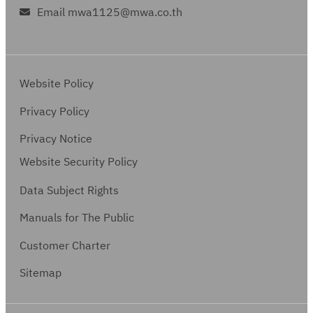
Email mwa1125@mwa.co.th
Website Policy
Privacy Policy
Privacy Notice
Website Security Policy
Data Subject Rights
Manuals for The Public
Customer Charter
Sitemap