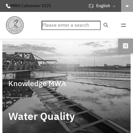
English
MWA Callcenter 1125
ค้นหา
Knowledge MWA
Water Quality