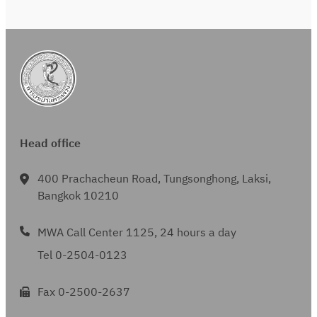
Head office
400 Prachacheun Road, Tungsonghong, Laksi,
Bangkok 10210
MWA Call Center 1125, 24 hours a day
Tel 0-2504-0123
Fax 0-2500-2637