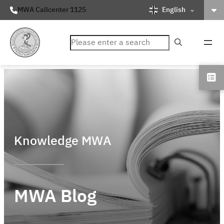
English
MWA Callcenter 1125
ค้นหา
Knowledge MWA
MWA Blog