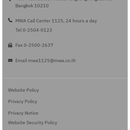
Bangkok 10210
MWA Call Center 1125, 24 hours a day
Tel 0-2504-0123
Fax 0-2500-2637
Email mwa1125@mwa.co.th
Website Policy
Privacy Policy
Privacy Notice
Website Security Policy