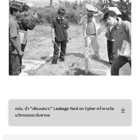
กปน. นำ “เสียงเสนาะ” Leakage Yard on Cyber คว้ารางวัล
นวัตกรรมระดับสากล