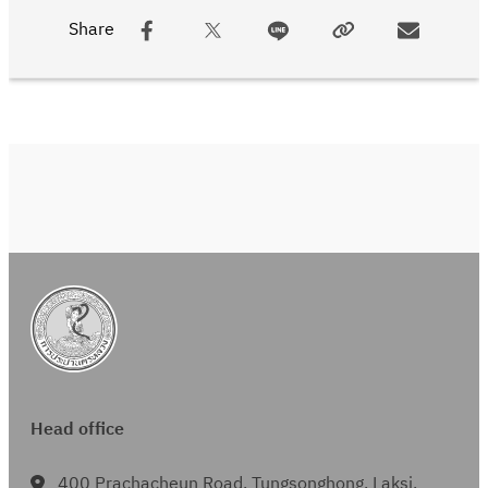
Share
Head office
400 Prachacheun Road, Tungsonghong, Laksi,