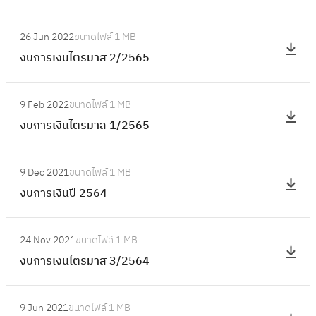
:
26 Jun 2022
ขนาดไฟล์
1 MB
ง
งบการเงินไตรมาส 2/2565
บ
ก
:
า
9 Feb 2022
ขนาดไฟล์
1 MB
ง
ร
งบการเงินไตรมาส 1/2565
บ
เ
ก
งิ
:
า
9 Dec 2021
ขนาดไฟล์
1 MB
น
ง
ร
งบการเงินปี 2564
ไ
บ
เ
ต
ก
งิ
:
ร
า
24 Nov 2021
ขนาดไฟล์
1 MB
น
ง
ม
ร
งบการเงินไตรมาส 3/2564
ไ
บ
า
เ
ต
ก
ส
งิ
:
ร
า
2
9 Jun 2021
ขนาดไฟล์
1 MB
น
ง