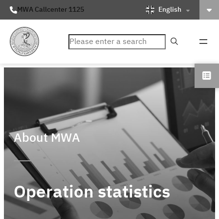
English
MWA Callcenter 1125
ค้นหา
About MWA
Operation statistics