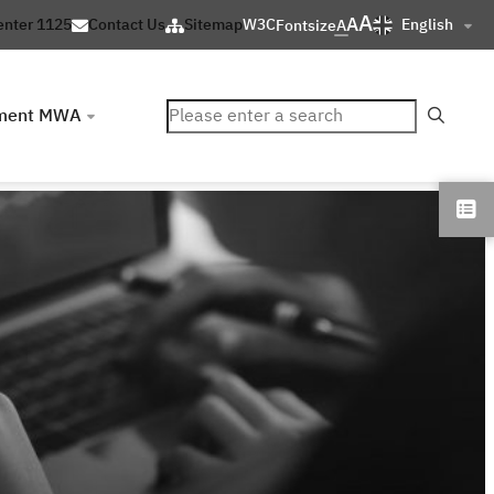
A
A
English
enter 1125
Contact Us
Sitemap
W3C
Fontsize
A
ค้นหา
ment MWA