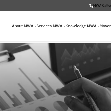
MWA Callc
About MWA
Services MWA
Knowledge MWA
Move