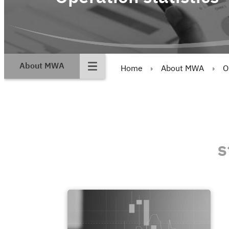
About MWA
Home
About MWA
O
ร