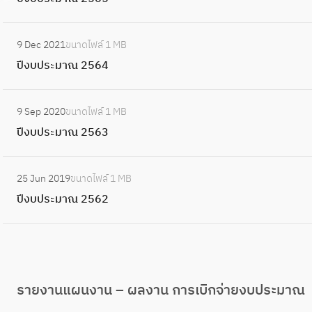
ณ
ง
8
ะ
2
บ
ม
:
5
ป
9 Dec 2021
ขนาดไฟล์
1 MB
า
ปี
6
ร
ปีงบประมาณ 2564
ณ
ง
7
ะ
2
บ
ม
:
5
ป
9 Sep 2020
ขนาดไฟล์
1 MB
า
ปี
6
ร
ปีงบประมาณ 2563
ณ
ง
6
ะ
2
บ
ม
:
5
ป
25 Jun 2019
ขนาดไฟล์
1 MB
า
ปี
6
ร
ปีงบประมาณ 2562
ณ
ง
5
ะ
2
บ
ม
5
ป
า
6
ร
ณ
4
ะ
2
รายงานแผนงาน – ผลงาน การเบิกจ่ายงบประมาณ
ม
5