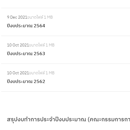
8
ะ
2
บ
ม
:
5
ป
9 Dec 2021
ขนาดไฟล์
1 MB
า
ปี
6
ร
ปีงบประมาณ 2564
ณ
ง
7
ะ
2
บ
ม
:
5
ป
10 Oct 2021
ขนาดไฟล์
1 MB
า
ปี
6
ร
ปีงบประมาณ 2563
ณ
ง
6
ะ
2
บ
ม
:
5
ป
10 Oct 2021
ขนาดไฟล์
1 MB
า
ปี
6
ร
ปีงบประมาณ 2562
ณ
ง
5
ะ
2
บ
ม
5
ป
า
6
ร
ณ
4
ะ
2
สรุปงบทำการประจำปีงบประมาณ (คณะกรรมการการ
ม
5