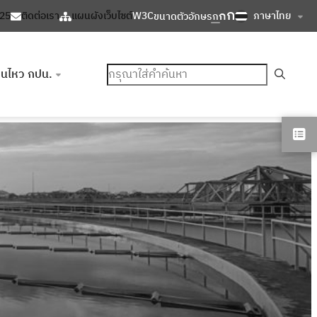
ก
ก
ภาษาไทย
125
ติดต่อเรา
แผนผังเว็บไซต์
W3C
ขนาดตัวอักษร
ก
ค้นหา
อนไหว กปน.