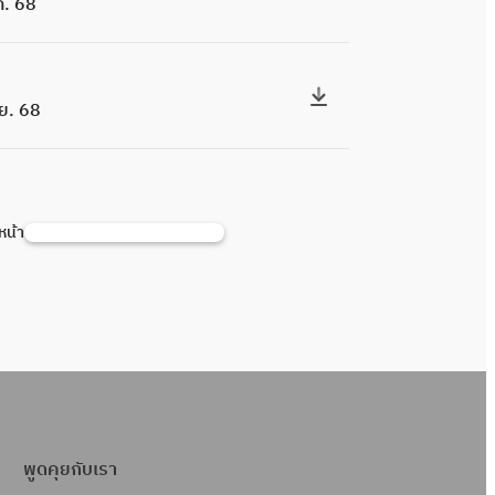
ค. 68
ย. 68
่หน้า
ค้
น
ห
า
พูดคุยกับเรา