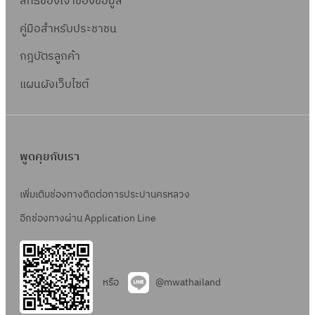
สิทธิ์ข
องเจ้าของข้อมูล
คู่มือสำหรับประชาชน
กฎบัตรลูกค้า
แผนผังเว็บไซต์
พูดคุยกับเรา
เพิ่มเติมช่องทางติดต่อการประปานครหลวง
อีกช่องทางผ่าน Application Line
หรือ
@mwathailand