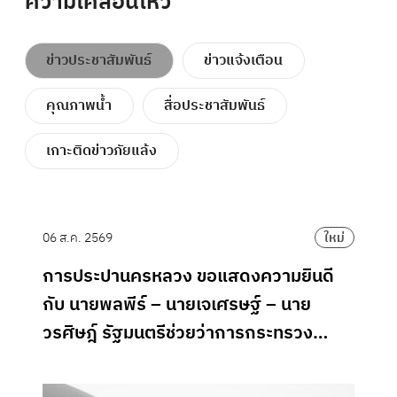
ความเคลื่อนไหว
ข่าวประชาสัมพันธ์
ข่าวแจ้งเตือน
คุณภาพน้ำ
สื่อประชาสัมพันธ์
เกาะติดข่าวภัยแล้ง
06 ส.ค. 2569
06
ม่
ใหม่
การประปานครหลวง ขอแสดงความยินดี
ก
กับ นายพลพีร์ – นายเจเศรษฐ์ – นาย
คุ
วรศิษฎ์ รัฐมนตรีช่วยว่าการกระทรวง
ขอ
มหาดไทย ในโอกาสได้รับพระกรุณาโปรด
เกล้าโปรดกระหม่อม พระราชทานยศกอง