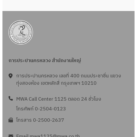
การประปานครหลวง สำนักงานใหญ่
การประปานครหลวง เลขที่ 400 ถนนประชาชื่น แขวง
ทุ่งสองห้อง เขตหลักสี่ กรุงเทพฯ 10210
MWA Call Center 1125 ตลอด 24 ชั่วโมง
โทรศัพท์ 0-2504-0123
โทรสาร 0-2500-2637
Email mwa1125@mwa.co.th