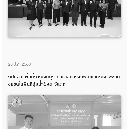
20 มี.ค. 2569
กปน. ลงพื้นที่กาญจนบุรี สานต่อภารกิจพัฒนาคุณภาพชีวิต
ชุมชนในพื้นที่ลุ่มน้ำฝั่งตะวันตก