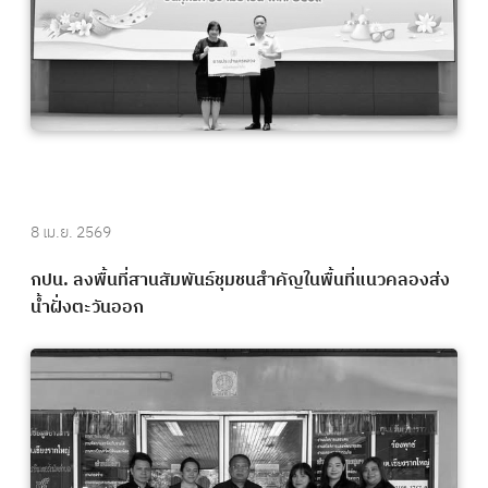
8 เม.ย. 2569
กปน. ลงพื้นที่สานสัมพันธ์ชุมชนสำคัญในพื้นที่แนวคลองส่ง
น้ำฝั่งตะวันออก