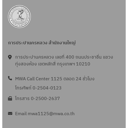
การประปานครหลวง สำนักงานใหญ่
การประปานครหลวง เลขที่ 400 ถนนประชาชื่น แขวง
ทุ่งสองห้อง เขตหลักสี่ กรุงเทพฯ 10210
MWA Call Center 1125 ตลอด 24 ชั่วโมง
โทรศัพท์ 0-2504-0123
โทรสาร 0-2500-2637
Email mwa1125@mwa.co.th