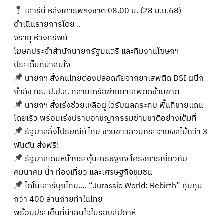
เสาร์นี้ หลังเคารพธงชาติ 08.00 น. (28 มิ.ย.68)
ดำเนินรายการโดย ..
จิรายุ ห่วงทรัพย์
โฆษกประจำสำนักนายกรัฐมนตรี และทีมงานโฆษกฯ
ประเด็นที่น่าสนใจ
นายกฯ สั่งคนไทยต้องปลอดภัยจากยาเสพติด DSI ผนึก
กำลัง ทร.-ป.ป.ส. ทลายเครือข่ายยาเสพติดข้ามชาติ
นายกฯ สั่งเร่งช่วยเหลือผู้ได้รับผลกระทบ พื้นที่ชายแดน
โดยเร็ว พร้อมเร่งปราบอาชญากรรมข้ามชาติอย่างเต็มที่
รัฐบาลสั่งไปรษณีย์ไทย ช่วยชาวสวนกระจายผลไม้กว่า 3
พันตัน ส่งฟรี!
รัฐบาลเดินหน้ากระตุ้นเศรษฐกิจ โครงการเกี่ยวกับ
คมนาคม น้ำ ท่องเที่ยว และเศรษฐกิจชุมชน
ไดโนเสาร์บุกไทย…. “Jurassic World: Rebirth” ทุ่มทุน
กว่า 400 ล้านถ่ายทำในไทย
พร้อมประเด็นที่น่าสนใจในรอบสัปดาห์