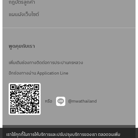
กฎบัตรลูกค้า
แผนผังเว็บไซต์
พูดคุยกับเรา
เพิ่มเติมช่องทางติดต่อการประปานครหลวง
อีกช่องทางผ่าน Application Line
หรือ
@mwathailand
เราใช้คุกกี้ในการให้บริการและปรับปรุงบริการของเรา ตลอดจนเพิ่ม
Copyright 2022 – Metropolitan Waterworks Authority – All