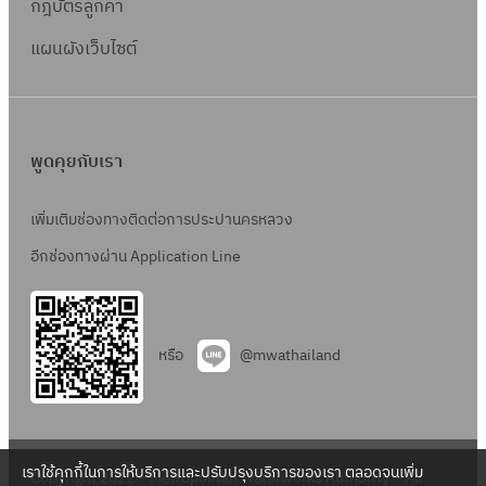
กฎบัตรลูกค้า
แผนผังเว็บไซต์
พูดคุยกับเรา
เพิ่มเติมช่องทางติดต่อการประปานครหลวง
อีกช่องทางผ่าน Application Line
หรือ
@mwathailand
เราใช้คุกกี้ในการให้บริการและปรับปรุงบริการของเรา ตลอดจนเพิ่ม
Copyright 2022 – Metropolitan Waterworks Authority – All