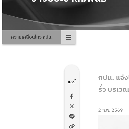
ความเคลื่อนไหว กปน.
กปน. แจ้ง
แชร์
รั่ว บริเ
2 ก.พ. 2569