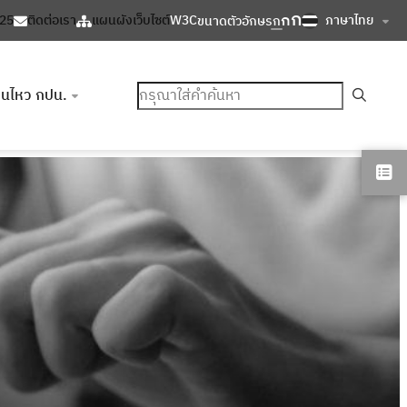
ก
ก
ภาษาไทย
125
ติดต่อเรา
แผนผังเว็บไซต์
W3C
ขนาดตัวอักษร
ก
ค้นหา
อนไหว กปน.