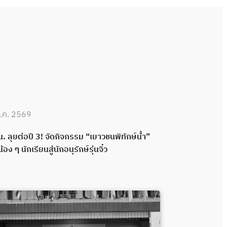
.ค. 2569
30 มิ.ย. 2569
. ลุยต่อปี 3! จัดกิจกรรม “เยาวชนพิทักษ์น้ำ”
กปน. เดินหน้าพ
น้อง ๆ นักเรียนสู่นักอนุรักษ์รุ่นจิ๋ว
กลอง ส่งมอบระ
พลังความร่วมมื