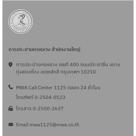
การประปานครหลวง สำนักงานใหญ่
การประปานครหลวง เลขที่ 400 ถนนประชาชื่น แขวง
ทุ่งสองห้อง เขตหลักสี่ กรุงเทพฯ 10210
MWA Call Center 1125 ตลอด 24 ชั่วโมง
โทรศัพท์ 0-2504-0123
โทรสาร 0-2500-2637
Email mwa1125@mwa.co.th