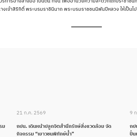
จุดบริการอ่างล้างมือ เป็นต้น ทั้งนี้ เพื่ออำนวยความสะดวกแก่ประช
เจ้าสิริกิติ์ พระบรมราชินีนาถ พระบรมราชชนนีพันปีหลวง ให้เป็นไป
21 ก.ค. 2569
9 ก
บรม
กปน. เดินหน้าปลูกจิตสำนึกรักษ์สิ่งแวดล้อม จัด
กปน
กิจกรรม “เยาวชนพิทักษ์น้ำ”
ปั้น