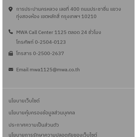
การประปานครหลวง เลขที่ 400 ถนนประชาชื่น แขวง
ทุ่งสองห้อง เขตหลักสี่ กรุงเทพฯ 10210
MWA Call Center 1125 ตลอด 24 ชั่วโมง
โทรศัพท์ 0-2504-0123
โทรสาร 0-2500-2637
Email mwa1125@mwa.co.th
นโยบายเว็บไซต์
นโยบายคุ้มครองข้อมูลส่วนบุคคล
ประกาศความเป็นส่วนตัว
นโยบายการรักษาความปลอดภัยของเว็บไซต์