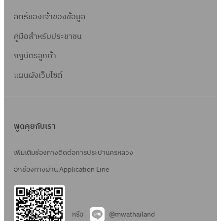
สิทธิ์ข
องเจ้าของข้อมูล
คู่มือสำหรับประชาชน
กฎบัตรลูกค้า
แผนผังเว็บไซต์
พูดคุยกับเรา
เพิ่มเติมช่องทางติดต่อการประปานครหลวง
อีกช่องทางผ่าน Application Line
หรือ
@mwathailand