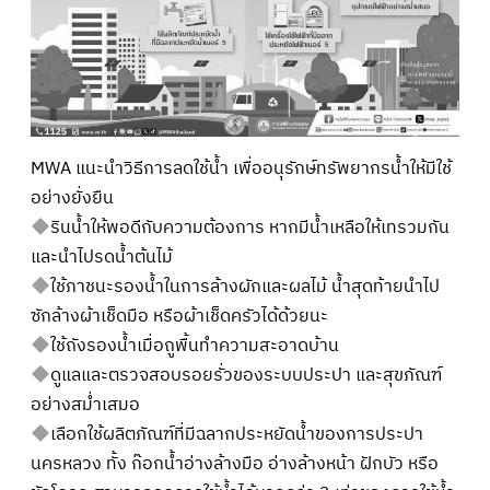
MWA แนะนำวิธีการลดใช้น้ำ เพื่ออนุรักษ์ทรัพยากรน้ำให้มีใช้
อย่างยั่งยืน
รินน้ำให้พอดีกับความต้องการ หากมีน้ำเหลือให้เทรวมกัน
และนำไปรดน้ำต้นไม้
ใช้ภาชนะรองน้ำในการล้างผักและผลไม้ น้ำสุดท้ายนำไป
ซักล้างผ้าเช็ดมือ หรือผ้าเช็ดครัวได้ด้วยนะ
ใช้ถังรองน้ำเมื่อถูพื้นทำความสะอาดบ้าน
ดูแลและตรวจสอบรอยรั่วของระบบประปา และสุขภัณฑ์
อย่างสม่ำเสมอ
เลือกใช้ผลิตภัณฑ์ที่มีฉลากประหยัดน้ำของการประปา
นครหลวง ทั้ง ก๊อกน้ำอ่างล้างมือ อ่างล้างหน้า ฝักบัว หรือ