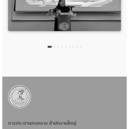
การประปานครหลวง สำนักงานใหญ่