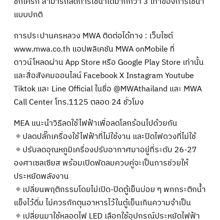
ชักโครก สามารถลดการใช้น้ำได้มากกว่า 3 เท่าของการใช้น้ำ
แบบปกติ
การประปานครหลวง MWA ติดต่อได้ทาง : เว็บไซต์
www.mwa.co.th แอปพลิเคชัน MWA onMobile ที่
ดาวน์โหลดผ่าน App Store หรือ Google Play Store เท่านั้น
และสื่อสังคมออนไลน์ Facebook X Instagram Youtube
Tiktok และ Line Official ในชื่อ @MWAthailand และ MWA
Call Center โทร.1125 ตลอด 24 ชั่วโมง
MEA แนะนำวิธีลดใช้ไฟฟ้าเพื่อลดโลกร้อนไปด้วยกัน
ปลดปลั๊กเครื่องใช้ไฟฟ้าที่ไม่ใช้งาน และปิดไฟดวงที่ไม่ใช้
ปรับลดอุณหภูมิเครื่องปรับอากาศมาอยู่ที่ระดับ 26-27
องศาเซลเซียส พร้อมเปิดพัดลมควบคู่จะเป็นการช่วยให้
ประหยัดพลังงาน
เปลี่ยนพฤติกรรมโดยไม่เปิด-ปิดตู้เย็นบ่อย ๆ พกกระติกน้ำ
แข็งไว้ดื่ม ไม่ควรกักตุนอาหารไว้ในตู้เย็นเกินความจำเป็น
เปลี่ยนมาใช้หลอดไฟ LED เลือกใช้อุปกรณ์ประหยัดไฟฟ้า