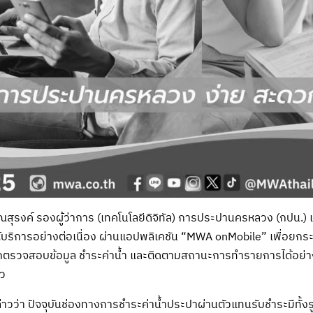
สุรงค์ รองผู้ว่าการ (เทคโนโลยีดิจิทัล) การประปานครหลวง (กปน.) 
บริการอย่างต่อเนื่อง ผ่านแอปพลิเคชัน “MWA onMobile” เพื่อยกระด
ารถตรวจสอบข้อมูล ชำระค่าน้ำ และติดตามสถานะการทำรายการได้อย่า
ว
าวว่า ปัจจุบันช่องทางการชำระค่าน้ำประปาผ่านตัวแทนรับชำระมีทั้งร