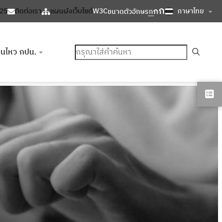
ก
ก
ภาษาไทย
125
ติดต่อเรา
แผนผังเว็บไซต์
W3C
ขนาดตัวอักษร
ก
ค้นหา
อนไหว กปน.