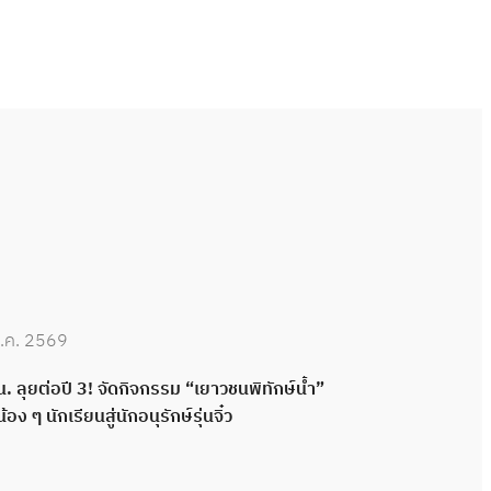
.ค. 2569
30 มิ.ย. 2569
. ลุยต่อปี 3! จัดกิจกรรม “เยาวชนพิทักษ์น้ำ”
กปน. เดินหน้าพ
น้อง ๆ นักเรียนสู่นักอนุรักษ์รุ่นจิ๋ว
กลอง ส่งมอบระ
พลังความร่วมมื