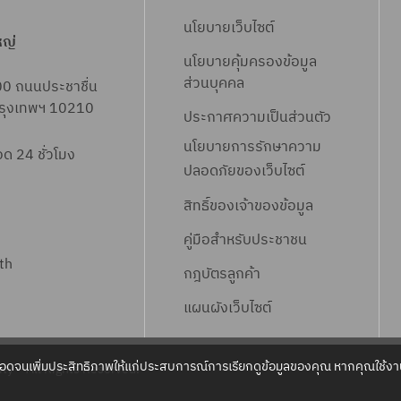
นโยบายเว็บไซต์
หญ่
นโยบายคุ้มครองข้อมูล
ส่วนบุคคล
00 ถนนประชาชื่น
 กรุงเทพฯ 10210
ประกาศความเป็นส่วนตัว
นโยบายการรักษาความ
 24 ชั่วโมง
ปลอดภัยของเว็บไซต์
สิทธิ์ข
องเจ้าของข้อมูล
คู่มือสำหรับประชาชน
th
กฎบัตรลูกค้า
แผนผังเว็บไซต์
ลอดจนเพิ่มประสิทธิภาพให้แก่ประสบการณ์การเรียกดูข้อมูลของคุณ หากคุณใช้งาน
ty – All Rights Reserved.