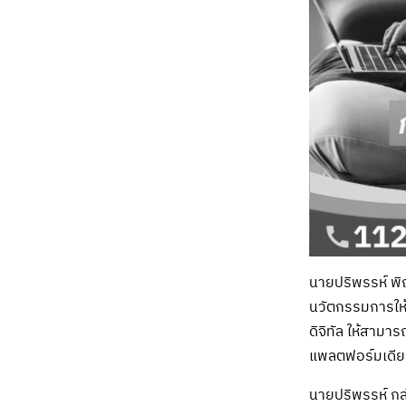
นายปริพรรห์ พิณ
นวัตกรรมการให้
ดิจิทัล ให้สาม
แพลตฟอร์มเดีย
นายปริพรรห์ กล่