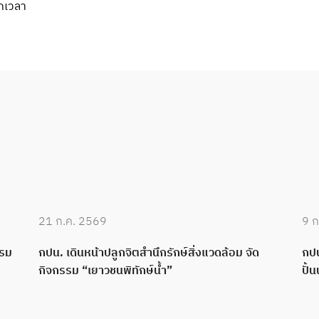
ุกเวลา
21 ก.ค. 2569
9 ก
บรม
กปน. เดินหน้าปลูกจิตสำนึกรักษ์สิ่งแวดล้อม จัด
กปน
กิจกรรม “เยาวชนพิทักษ์น้ำ”
ปั้น