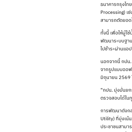
ธนาคารกรุงไทย 
Processing) เช
สามารถตัดยอดได
ทั้งนี้ เพื่อให
พัฒนาระบบฐานล
ไปชำระผ่านแอปธ
นอกจากนี้ กปน.
จากรูปแบบออฟไล
มิถุนายน 2569 
“กปน. มุ่งมั่นย
ตรวจสอบได้ในทุก
การพัฒนาดังกล่
Utility) ที่มุ่ง
ประชาชนสามารถด