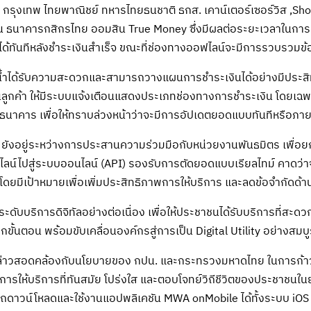
กรุงเทพ ไทยพาณิชย์ ทหารไทยธนชาติ ธกส. เคาน์เตอร์เซอร์วิส ,Sh
่น ธนาคารกสิกรไทย ออมสิน True Money ซึ่งมีผลต่อระยะเวลาในการ
้ทันทีหลังชำระเงินสำเร็จ ขณะที่ช่องทางออฟไลน์จะมีการรวบรวมข้
้ผู้ใช้น้ำได้รับความสะดวกและสามารถวางแผนการชำระเงินได้อย่างมีประส
ูกค้า ให้มีระบบแจ้งเตือนแสดงประเภทช่องทางการชำระเงิน โดยเฉ
นาคาร เพื่อให้ทราบล่วงหน้าว่าจะมีการอัปเดตยอดแบบทันทีหรือภาย
 ยังอยู่ระหว่างการประสานความร่วมมือกับหน่วยงานพันธมิตร เพื่อย
น์ไปสู่ระบบออนไลน์ (API) รองรับการตัดยอดแบบเรียลไทม์ คาดว่า
โดยมีเป้าหมายเพื่อเพิ่มประสิทธิภาพการให้บริการ และลดข้อจำกัดด้
กระดับบริการดิจิทัลอย่างต่อเนื่อง เพื่อให้ประชาชนได้รับบริการที่สะ
ขั้นตอน พร้อมขับเคลื่อนองค์กรสู่การเป็น Digital Utility อย่างสมบ
าวสอดคล้องกับนโยบายของ กปน. และกระทรวงมหาดไทย ในการก้าวสู่ก
เน้นการให้บริการที่ทันสมัย โปร่งใส และตอบโจทย์วิถีชีวิตของประชาชนในย
าวน์โหลดและใช้งานแอปพลิเคชัน MWA onMobile ได้ทั้งระบบ iOS และ