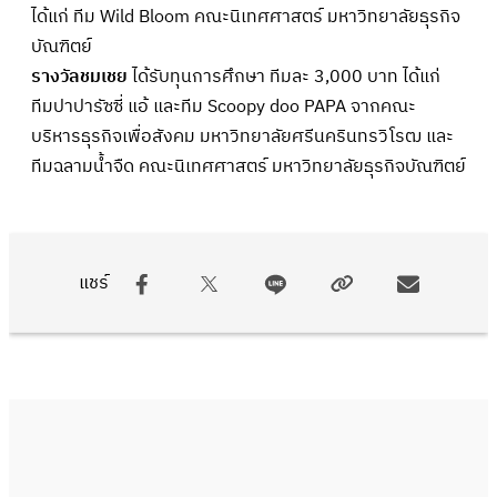
ได้แก่ ทีม Wild Bloom คณะนิเทศศาสตร์ มหาวิทยาลัยธุรกิจ
บัณฑิตย์
รางวัลชมเชย
ได้รับทุนการศึกษา ทีมละ 3,000 บาท ได้แก่
ทีมปาปารัซซี่ แอ้ และทีม Scoopy doo PAPA จากคณะ
บริหารธุรกิจเพื่อสังคม มหาวิทยาลัยศรีนครินทรวิโรฒ และ
ทีมฉลามน้ำจืด คณะนิเทศศาสตร์ มหาวิทยาลัยธุรกิจบัณฑิตย์
แชร์