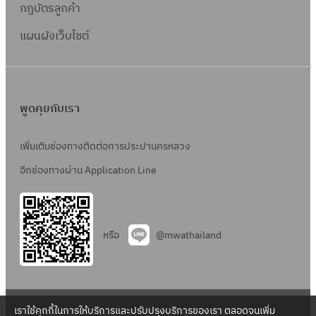
กฎบัตรลูกค้า
แผนผังเว็บไซต์
พูดคุยกับเรา
เพิ่มเติมช่องทางติดต่อการประปานครหลวง
อีกช่องทางผ่าน Application Line
หรือ
@mwathailand
เราใช้คุกกี้ในการให้บริการและปรับปรุงบริการของเรา ตลอดจนเพิ่ม
Copyright 2022 – Metropolitan Waterworks Authority – All