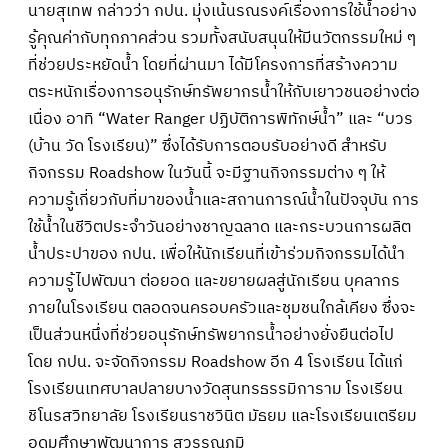
นายสุเทพ กล่าวว่า กปน. มุ่งเน้นรณรงค์เรื่องการใช้น้ำอย่าง
รู้คุณค่ากับทุกภาคส่วน รวมทั้งสนับสนุนให้มีนวัตกรรมใหม่ ๆ
ที่ช่วยประหยัดน้ำ โดยที่ผ่านมา ได้มีโครงการที่สร้างความ
ตระหนักเรื่องการอนุรักษ์ทรัพยากรน้ำให้กับเยาวชนอย่างต่อ
เนื่อง อาทิ “Water Ranger ปฏิบัติการพิทักษ์น้ำ” และ “บวร
(บ้าน วัด โรงเรียน)” ซึ่งได้รับการตอบรับอย่างดี สำหรับ
กิจกรรม Roadshow ในวันนี้ จะมีฐานกิจกรรมต่าง ๆ ให้
ความรู้เกี่ยวกับที่มาของน้ำและสถานการณ์น้ำในปัจจุบัน การ
ใช้น้ำในชีวิตประจำวันอย่างชาญฉลาด และกระบวนการผลิต
น้ำประปาของ กปน. เพื่อให้นักเรียนที่เข้าร่วมกิจกรรมได้นำ
ความรู้ไปพัฒนา ต่อยอด และขยายผลสู่นักเรียน บุคลากร
ภายในโรงเรียน ตลอดจนครอบครัวและชุมชนใกล้เคียง ซึ่งจะ
เป็นส่วนหนึ่งที่ช่วยอนุรักษ์ทรัพยากรน้ำอย่างยั่งยืนต่อไป
โดย กปน. จะจัดกิจกรรม Roadshow อีก 4 โรงเรียน ได้แก่
โรงเรียนเทศบาลปลายบางวัดสุนทรธรรมิการาม โรงเรียน
ชิโนรสวิทยาลัย โรงเรียนราชวินิต มัธยม และโรงเรียนเตรียม
อุดมศึกษาพัฒนาการ สุวรรณภูมิ