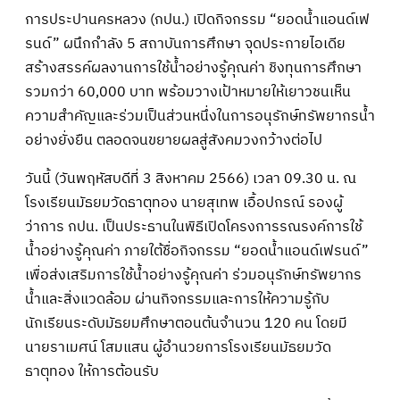
การประปานครหลวง (กปน.) เปิดกิจกรรม “ยอดน้ำแอนด์เฟ
รนด์” ผนึกกำลัง 5 สถาบันการศึกษา จุดประกายไอเดีย
สร้างสรรค์ผลงานการใช้น้ำอย่างรู้คุณค่า ชิงทุนการศึกษา
รวมกว่า 60,000 บาท พร้อมวางเป้าหมายให้เยาวชนเห็น
ความสำคัญและร่วมเป็นส่วนหนึ่งในการอนุรักษ์ทรัพยากรน้ำ
อย่างยั่งยืน ตลอดจนขยายผลสู่สังคมวงกว้างต่อไป
วันนี้ (วันพฤหัสบดีที่ 3 สิงหาคม 2566) เวลา 09.30 น. ณ
โรงเรียนมัธยมวัดธาตุทอง นายสุเทพ เอื้อปกรณ์ รองผู้
ว่าการ กปน. เป็นประธานในพิธีเปิดโครงการรณรงค์การใช้
น้ำอย่างรู้คุณค่า ภายใต้ชื่อกิจกรรม “ยอดน้ำแอนด์เฟรนด์”
เพื่อส่งเสริมการใช้น้ำอย่างรู้คุณค่า ร่วมอนุรักษ์ทรัพยากร
น้ำและสิ่งแวดล้อม ผ่านกิจกรรมและการให้ความรู้กับ
นักเรียนระดับมัธยมศึกษาตอนต้นจำนวน 120 คน โดยมี
นายราเมศน์ โสมแสน ผู้อำนวยการโรงเรียนมัธยมวัด
ธาตุทอง ให้การต้อนรับ