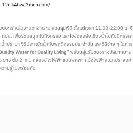
n--12clk4bwa3mcb.com/
ด้ร่วมออกร้านในงานกาชาด ณ สวนลุมพินี ตั้งแต่เวลา 11.00-22.00 น.
 กปน. เพื่อร่วมสนุกกับกิจกรรม และไขข้อสงสัยเรื่องน้ำไปกับนิทรรศ
้ำประปา วิธีประหยัดน้ำกับพฤติกรรมประจำวัน และวิธีง่าย ๆ ในการ
Quality Water for Quality Living”
พร้อมลุ้นรับของรางวัลมากมาย อ
ง ย่าง ต้ม 2 in 1 กล่องข้าวไฟฟ้าแบบพกพา หม้อไฟฟ้าอเนกประสงค์ ฯล
้ความรู้ไปพร้อมกัน