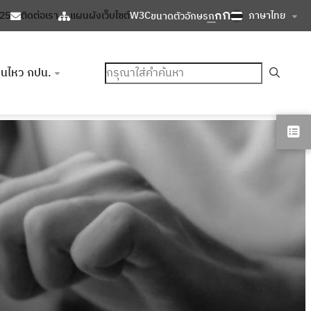
ก
ก
ภาษาไทย
125
ติดต่อเรา
แผนผังเว็บไซต์
W3C
ขนาดตัวอักษร
ก
ค้นหา
อนไหว กปน.