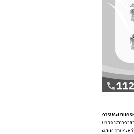
การประปานครห
นายิกาสภากาชาด
ผสมผสานระหว่า