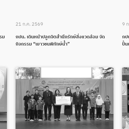
21 ก.ค. 2569
9 ก
บรม
กปน. เดินหน้าปลูกจิตสำนึกรักษ์สิ่งแวดล้อม จัด
กปน
กิจกรรม “เยาวชนพิทักษ์น้ำ”
ปั้น