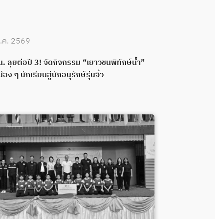
.ค. 2569
30 มิ.ย. 2569
. ลุยต่อปี 3! จัดกิจกรรม “เยาวชนพิทักษ์น้ำ”
กปน. เดินหน้าพ
น้อง ๆ นักเรียนสู่นักอนุรักษ์รุ่นจิ๋ว
กลอง ส่งมอบระ
พลังความร่วมมื