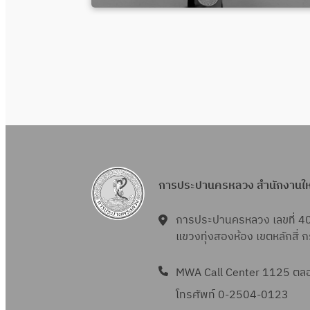
การประปานครหลวง สำนักงานใ
การประปานครหลวง เลขที่ 4
แขวงทุ่งสองห้อง เขตหลักสี่
MWA Call Center 1125 ตลอด
โทรศัพท์ 0-2504-0123