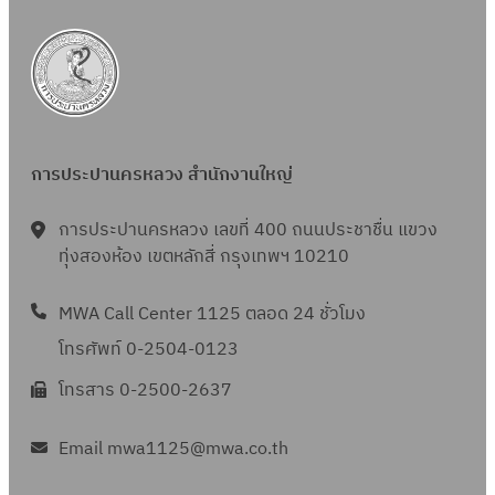
การประปานครหลวง สำนักงานใหญ่
การประปานครหลวง เลขที่ 400 ถนนประชาชื่น แขวง
ทุ่งสองห้อง เขตหลักสี่ กรุงเทพฯ 10210
MWA Call Center 1125 ตลอด 24 ชั่วโมง
โทรศัพท์ 0-2504-0123
โทรสาร 0-2500-2637
Email mwa1125@mwa.co.th