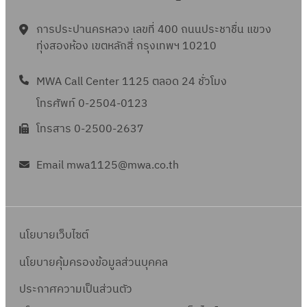
การประปานครหลวง เลขที่ 400 ถนนประชาชื่น แขวง
ทุ่งสองห้อง เขตหลักสี่ กรุงเทพฯ 10210
MWA Call Center 1125 ตลอด 24 ชั่วโมง
โทรศัพท์ 0-2504-0123
โทรสาร 0-2500-2637
Email mwa1125@mwa.co.th
นโยบายเว็บไซต์
นโยบายคุ้มครองข้อมูลส่วนบุคคล
ประกาศความเป็นส่วนตัว