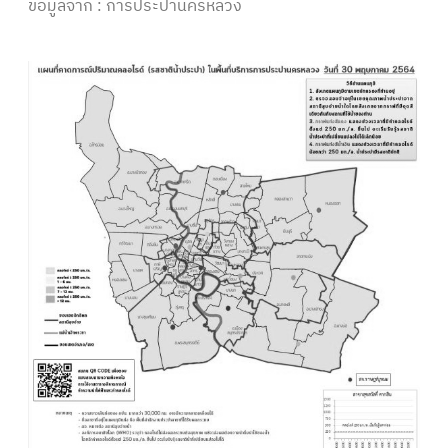
ข้อมูลจาก : การประปานครหลวง