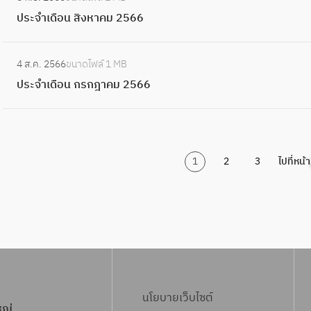
น
ป
7
า
เ
5
ประจำเดือน สิงหาคม 2566
พ
ร
ค
ดื
6
ฤ
ะ
ม
อ
:
7
ศ
จำ
2
4 ส.ค. 2566
ขนาดไฟล์
1 MB
น
ป
จิ
เ
5
ประจำเดือน กรกฎาคม 2566
ตุ
ร
ก
ดื
6
ล
ะ
า
อ
6
า
จำ
ย
น
ค
เ
น
สิ
ม
1
2
3
ไปที่หน้า
ดื
2
ง
2
อ
5
ห
5
น
6
า
6
ก
6
ค
6
ร
ม
ก
2
ฎ
5
า
นโยบายเว็บไซต์
6
หญ่