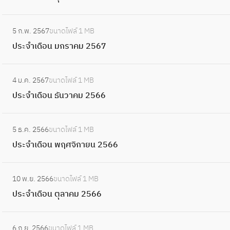
า
ดื
6
ม
ะ
ค
อ
:
7
ษ
จำ
ม
5 ก.พ. 2567
ขนาดไฟล์
1 MB
น
ป
า
เ
2
ประจำเดือน มกราคม 2567
มี
ร
ย
ดื
5
น
ะ
น
อ
:
6
า
จำ
2
4 ม.ค. 2567
ขนาดไฟล์
1 MB
น
ป
7
ค
เ
5
ประจำเดือน ธันวาคม 2566
กุ
ร
ม
ดื
6
ม
ะ
2
อ
:
7
ภ
จำ
5
5 ธ.ค. 2566
ขนาดไฟล์
1 MB
น
ป
า
เ
6
ประจำเดือน พฤศจิกายน 2566
ม
ร
พั
ดื
7
ก
ะ
น
อ
:
ร
จำ
ธ์
10 พ.ย. 2566
ขนาดไฟล์
1 MB
น
ป
า
เ
2
ประจำเดือน ตุลาคม 2566
ธั
ร
ค
ดื
5
น
ะ
ม
อ
:
6
ว
จำ
2
6 ก.ย. 2566
ขนาดไฟล์
1 MB