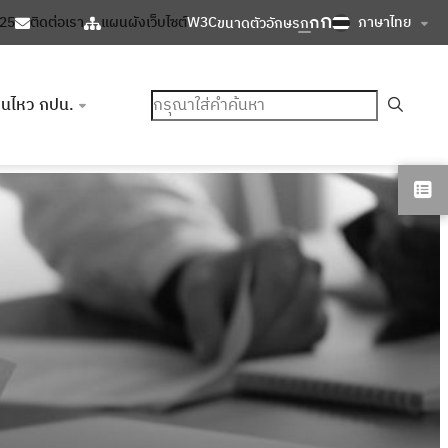
ก
ก
ภาษาไทย
125
ติดต่อเรา
แผนผังเว็บไซต์
W3C
ขนาดตัวอักษร
ก
ค้นหา
อนไหว กปน.