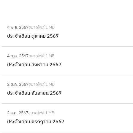
:
4 พ.ย. 2567
ขนาดไฟล์
1 MB
ป
ประจำเดือน ตุลาคม 2567
ร
ะ
:
จำ
4 ต.ค. 2567
ขนาดไฟล์
1 MB
ป
เ
ประจำเดือน สิงหาคม 2567
ร
ดื
ะ
อ
:
จำ
2 ต.ค. 2567
ขนาดไฟล์
1 MB
น
ป
เ
ประจำเดือน กันยายน 2567
ตุ
ร
ดื
ล
ะ
อ
:
า
จำ
2 ส.ค. 2567
ขนาดไฟล์
1 MB
น
ป
ค
เ
ประจำเดือน กรกฎาคม 2567
สิ
ร
ม
ดื
ง
ะ