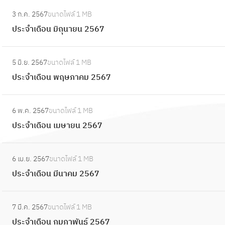
2
อ
:
ห
จำ
5
3 ก.ค. 2567
ขนาดไฟล์
1 MB
น
ป
า
เ
6
ประจำเดือน มิถุนายน 2567
กั
ร
ค
ดื
7
น
ะ
ม
อ
:
ย
จำ
2
5 มิ.ย. 2567
ขนาดไฟล์
1 MB
น
ป
า
เ
5
ประจำเดือน พฤษภาคม 2567
ก
ร
ย
ดื
6
ร
ะ
น
อ
:
7
ก
จำ
2
6 พ.ค. 2567
ขนาดไฟล์
1 MB
น
ป
ฎ
เ
5
ประจำเดือน เมษายน 2567
มิ
ร
า
ดื
6
ถุ
ะ
ค
อ
:
7
น
จำ
ม
6 เม.ย. 2567
ขนาดไฟล์
1 MB
น
ป
า
เ
2
ประจำเดือน มีนาคม 2567
พ
ร
ย
ดื
5
ฤ
ะ
น
อ
:
6
ษ
จำ
2
7 มี.ค. 2567
ขนาดไฟล์
1 MB
น
ป
7
ภ
เ
5
ประจำเดือน กุมภาพันธ์ 2567
เ
ร