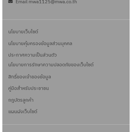
ว
3
ส
Email mwa1125@mwa.co.th
ง
กี่
ถ
.
พ
อ
ขุ
ปี
5
า
ง
ย
น
ท
ย์
ย
ด
ง
/
ข
า
ว
น
ธ
สิ
ป
/
บ
2
า
น
ข้
ล
.
น
ร
ย
นโยบายเว็บไซต์
ป
5
ล
)
อ
า
1
เ
ะ
ก
ร
6
า
โ
ง
นโยบายคุ้มครองข้อมูลส่วนบุคคล
ด
-
ก่
เ
ชุ
ะ
0
ด
ค
ส
พ
3
า
ส
ด
ประกาศความเป็นส่วนตัว
ม
พ
ร
ถ
ร้
4
โ
ริ
หั
า
นโยบายการรักษาความปลอดภัยของเว็บไซต์
ร้
ง
า
า
/
ซ
ฐ
ว
ณ
า
ก
น
ว
2
น
สิทธิ์ข
องเจ้าของข้อมูล
ม
ดั
2
ว
า
ที่
,
5
J
นู
บ
5
คู่มือสำหรับประชาชน
ปี
ร
ซ
ซ
6
ซ
กิ
เ
6
ง
บ้
อ
อ
กฎบัตรลูกค้า
0
อ
จ
พ
0
บ
า
ย
ย
ย
4
ลิ
แผนผังเว็บไซต์
สั
ป
น
ล
ร
ร
5
ง
ญ
ร
ศ
า
า
า
ถ
พื้
ญ
ะ
รี
ด
ม