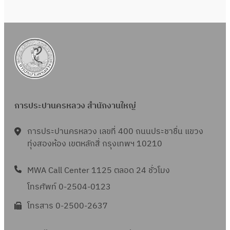
ที่
า
ห
อ
(
ย
กี่
ป
น
ร
ใ
ง
ส
ง
า
ย
ภ
เ
ย
รั
ป
า
น
า
ส
ท่
ล
า
ข
ว
บ
ร
ม
พื้
น
ล
อ
า
ย
ต
ข้
ป
ะ
คำ
น
ที่
.
ป
ด
ใ
จำ
อ
รุ
ป
แ
ที่
เ
ท
ร
พ
น
ห
ง
ง
า
ห
สำ
กี่
ธ
ะ
ร้
โ
น่
(
หี
ส
ง
นั
ย
.
ป
า
ค
า
รั
บ
การประปานครหลวง สำนักงานใหญ่
า
ส
ก
ว
1
า
ว
ร
ย
บ
กุ
ข
ส
ง
ข้
-
แ
1
ง
น้ำ
จ้
ญ
การประปานครหลวง เลขที่ 400 ถนนประชาชื่น แขวง
า
ล
า
อ
1
ล
0
ก
)
า
ทุ่งสองห้อง เขตหลักสี่ กรุงเทพฯ 10210
แ
ล
.
น
ง
9
ะ
7
า
ชุ
ง
จ
า
ท
ป
(
/
ง
แ
ร
ม
MWA Call Center 1125 ตลอด 24 ชั่วโมง
ง
ป
ด
ธ
ร
รั
2
า
ย
)
ช
า
ร
โทรศัพท์ 0-2504-0123
พ
.
ะ
บ
5
น
ก
ส
น
น
ะ
ร้
1
ป
โทรสาร 0-2500-2637
จ้
6
ที่
4
ส
ท
)
ตู
า
-
า
า
0
เ
0
ล
รั
ซ
น้ำ