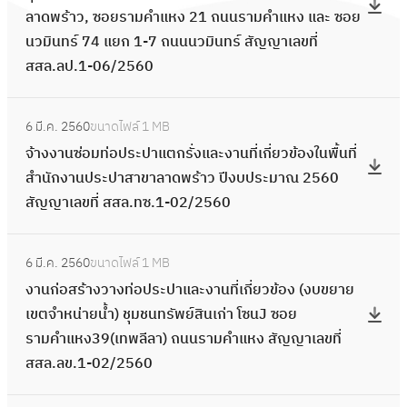
ค
า
ป
อ
ว
ง
ลาดพร้าว, ซอยรามคำแหง 21 ถนนรามคำแหง และ ซอย
อ
ง
ร
น
า
ส
ข้
า
นวมินทร์ 74 แยก 1-7 ถนนนวมินทร์ สัญญาเลขที่
ป
า
ง
ที่
แ
ร้
อ
น
สสล.ลป.1-06/2560
ร
น
ก
เ
ล
า
ง
ที่
ะ
ก่
า
กี่
ะ
ง
:
โ
เ
ป
อ
ร
ย
ง
6 มี.ค. 2560
ขนาดไฟล์
1 MB
ว
จ้
ค
กี่
า
ส
เ
ว
า
จ้างงานซ่อมท่อประปาแตกรั่งและงานที่เกี่ยวข้องในพื้นที่
า
า
ร
ย
แ
ร้
ด
ข้
น
สำนักงานประปาสาขาลาดพร้าว ปีงบประมาณ 2560
ง
ง
ง
ว
ล
า
อ
อ
ที่
สัญญาเลขที่ สสล.ทซ.1-02/2560
ท่
ง
ก
ข้
ะ
ง
ะ
ง
เ
อ
า
า
อ
ง
ว
เ
:
สั
กี่
ป
น
ร
ง
า
6 มี.ค. 2560
ขนาดไฟล์
1 MB
า
จ
ง
ญ
ย
ร
ซ่
บ้
ส
น
งานก่อสร้างวางท่อประปาและงานที่เกี่ยวข้อง (งบขยาย
ง
น
า
ญ
ว
ะ
อ
า
ส
ที่
เขตจำหน่ายน้ำ) ชุมชนทรัพย์สินเก่า โซนJ ซอย
ท่
ท
น
า
ข้
ป
ม
น
ล
เ
รามคำแหง39(เทพลีลา) ถนนรามคำแหง สัญญาเลขที่
อ
ริ
ก่
เ
อ
า
ท่
น
.
กี่
สสล.ลข.1-02/2560
ป
เ
อ
ล
ง
แ
อ
วั
ท
ย
ร
อ
ส
ข
สั
ล
ป
ต
: