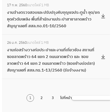
2
:
ส
เ
ย
ก
ส
น
ส
พ
า
17 ก.พ. 2560
ขนาดไฟล์
1 MB
ง
1
ง
ส
กี่
ร
รั่
ร้
น
ถ
ร้
น
งานจ้างตรวจสอบและปรับปรุงหีบกุญแจประตูน้ำ ขุด/ยก
ท่
/
า
ล
ย
า
ว
า
น
า
า
ที่
ชุดหัวดับเพลิง พื้นที่สำนักงานประปาสาขาลาดพร้าว
อ
2
น
.
ว
ม
แ
ง
า
น
ว
เ
สัญญาเลขที่ สสล.ทอ.01-10/2560
ป
5
จ้
ท
ข้
คำ
ล
ว
ค
ที่
9
กี่
ร
6
า
ธ
อ
แ
ะ
า
นิ
:
ชุ
4
ย
ะ
0
ง
.
ง
ห
ง
26 ม.ค. 2560
ขนาดไฟล์
1 MB
ง
ว
ง
ม
ถ
ว
ป
ต
1
ใ
ง
า
งานก่อสร้างวางท่อประปาและงานที่เกี่ยวข้อง สถานที่
ท่
า
า
ช
น
ข้
า
ร
-
น
2
น
ซอยลาดพร้าว 64 แยก 2 ถนนลาดพร้าว และ ซอย
อ
ส
น
น
น
อ
แ
ว
1
พื้
1
ที่
ลาดพร้าว 64 แยก 2 ถนนลาดพร้าว (ซอยข้างบ่อปลา)
ป
สั
ก่
ริ
ล
ง
ล
จ
8
น
แ
เ
สัยญาเลขที่ สสล.ทธ.1-13/2560 (รับจ้างงงาน)
ร
ญ
อ
ม
า
(
ะ
ส
/
ที่
ย
กี่
ะ
ญ
ส
ค
ด
ง
ง
อ
2
สำ
ก
ย
ป
า
ร้
ล
พ
บ
า
บ
5
นั
9
ว
า
เ
า
อ
ร้
ข
น
แ
6
ก
ถ
ข้
แ
1
2
3
ไปที่หน้า
ล
ง
ค้
ง
า
ย
ที่
ล
0
ง
น
อ
ล
ข
ว
น
ซ
ว
า
เ
ะ
า
น
ง
ะ