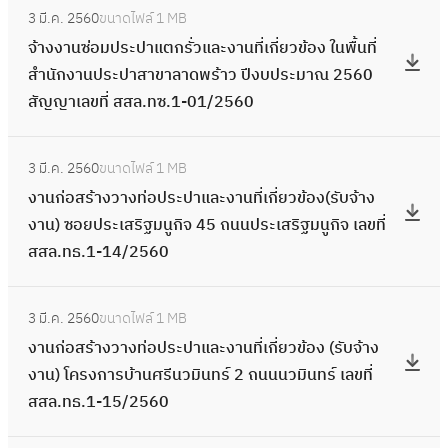
ธ
ว
ะ
ก
ร้
ที่
ญ
ะ
3 มี.ค. 2560
ขนาดไฟล์
1 MB
ร
เ
จ้
.
ข้
ป
มั
า
ส
ญ
ง
จ้างงานซ่อมประปาแตกรั่วและงานที่เกี่ยวข้อง ในพื้นที่
ะ
อ
า
1
อ
า
ย
ง
ส
า
า
สำนักงานประปาสาขาลาดพร้าว ปีงบประมาณ 2560
ป
ก
ง
-
ง
แ
-
ว
ล
เ
น
สัญญาเลขที่ สสล.ทซ.1-01/2560
า
มั
ง
2
ซ
ล
ล
า
.
ล
ที่
แ
ย
า
6
อ
ะ
า
ง
ท
:
ข
เ
ต
-
น
/
ย
ง
3 มี.ค. 2560
ขนาดไฟล์
1 MB
ด
ท่
ธ
ง
ที่
กี่
ก
ร
ซ่
2
น
า
งานก่อสร้างวางท่อประปาและงานที่เกี่ยวข้อง(รับจ้าง
พ
อ
.
า
ส
ย
รั่
า
อ
5
า
น
งาน) ซอยประเสริฐมนูกิจ 45 ถนนประเสริฐมนูกิจ เลขที่
ร้
ป
1
น
ส
ว
ง
ม
ม
6
ค
ที่
สสล.ทธ.1-14/2560
า
ร
-
ก่
ล
ข้
แ
อิ
ป
0
นิ
เ
ว
ะ
2
อ
.
อ
ล
น
ร
:
ว
กี่
ซ
ป
8
ส
ท
ง
ะ
3 มี.ค. 2560
ขนาดไฟล์
1 MB
ท
ะ
ง
า
ย
อ
า
/
ร้
ธ
เ
ง
งานก่อสร้างวางท่อประปาและงานที่เกี่ยวข้อง (รับจ้าง
ร
ป
า
ส
ว
ย
แ
2
า
.
ล
า
งาน) โครงการบ้านศรีนวมินทร์ 2 ถนนนวมินทร์ เลขที่
า
า
น
2
ข้
ล
ล
5
ง
1
ข
น
สสล.ทธ.1-15/2560
ซ
แ
ก่
2
อ
า
ะ
6
ว
-
ที่
ที่
อ
ต
อ
ถ
ง
ด
ง
0
า