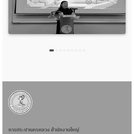
การประปานครหลวง สำนักงานใหญ่