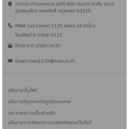
การประปานครหลวง เลขที่ 400 ถนนประชาชื่น แขวง
ทุ่งสองห้อง เขตหลักสี่ กรุงเทพฯ 10210
MWA Call Center 1125 ตลอด 24 ชั่วโมง
โทรศัพท์ 0-2504-0123
โทรสาร 0-2500-2637
Email mwa1125@mwa.co.th
นโยบายเว็บไซต์
นโยบายคุ้มครองข้อมูลส่วนบุคคล
ประกาศความเป็นส่วนตัว
นโยบายการรักษาความปลอดภัยของเว็บไซต์