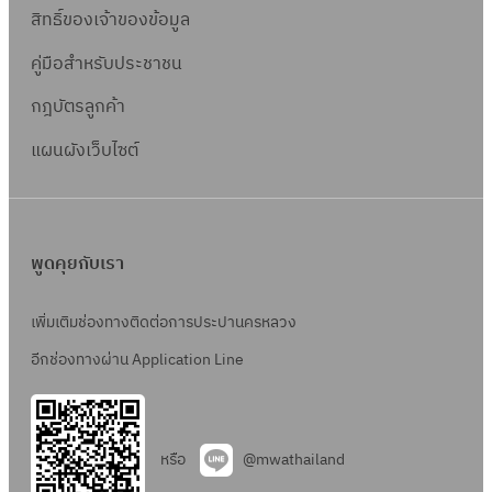
สิทธิ์ข
องเจ้าของข้อมูล
คู่มือสำหรับประชาชน
กฎบัตรลูกค้า
แผนผังเว็บไซต์
พูดคุยกับเรา
เพิ่มเติมช่องทางติดต่อการประปานครหลวง
อีกช่องทางผ่าน Application Line
หรือ
@mwathailand