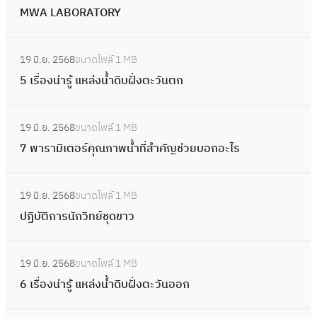
“
แ
อั
MWA LABORATORY
ช้
W
ดื่
น
น
ใ
A
ม
ะ
:
ร
น
L
ไ
19 มิ.ย. 2568
ขนาดไฟล์
1 MB
นํ
5
า
ก
A
ด้
5 เรื่องน่ารู้ แหล่งน้ำดิบฝั่งตะวันตก
า
เ
ย
ร
B
หุ
วิ
รื่
อ
ะ
O
:
ง
ธี
อ
ย่
บ
19 มิ.ย. 2568
ขนาดไฟล์
1 MB
R
7
ต้
ล้
ง
า
ว
7 พารามิเตอร์คุณภาพน้ำที่สำคัญช่วยบอกอะไร
A
พ
ม
า
น่
ง
น
T
า
ไ
ง
า
:
ที่
ก
O
ร
ด้
ถั
19 มิ.ย. 2568
ขนาดไฟล์
1 MB
รู้
ป
คิ
า
R
า
”
ง
ปฏิบัติการนักวิทย์ชุดขาว
แ
ฏิ
ด
ร
Y
มิ
อ
พั
ห
บั
ผ
เ
:
ย่
ก
ล่
ติ
ลิ
19 มิ.ย. 2568
ขนาดไฟล์
1 MB
ต
6
า
น้ำ
ง
ก
ต
6 เรื่องน่ารู้ แหล่งน้ำดิบฝั่งตะวันออก
อ
เ
ง
ด้
น้ำ
า
น้ำ
ร์
รื่
ป
ว
ดิ
ร