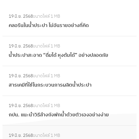
:
19 มิ.ย. 2568
ขนาดไฟล์
1 MB
ค
คลอรีนในน้ำประปา ไม่อันรายอย่างที่คิด
ล
อ
:
รี
19 มิ.ย. 2568
ขนาดไฟล์
1 MB
น้ำ
น
น้ำประปาสะอาด “ดื่มได้ หุงต้มได้” อย่างปลอดภัย
ป
ใ
ร
น
:
ะ
19 มิ.ย. 2568
ขนาดไฟล์
1 MB
น้ำ
ส
ป
สารเคมีที่ใช้ในกระบวนการผลิตน้ำประปา
ป
า
า
ร
ร
ส
:
ะ
เ
19 มิ.ย. 2568
ขนาดไฟล์
1 MB
ะ
ก
ป
ค
กปน. แนะนําวิธีล้างถังพักน้ำด้วยตัวเองอย่างง่าย
อ
ป
า
มี
า
น
ไ
ที่
:
ด
.
ม่
19 มิ.ย. 2568
ขนาดไฟล์
1 MB
ใ
M