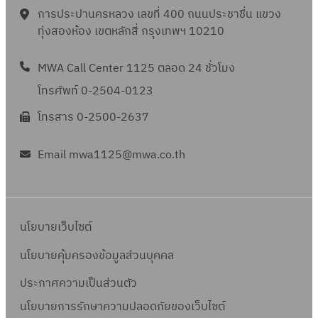
o
ฝั่
การประปานครหลวง เลขที่ 400 ถนนประชาชื่น แขวง
ะ
น
v
ง
ทุ่งสองห้อง เขตหลักสี่ กรุงเทพฯ 10210
ไ
อ
i
ต
ร
อ
r
ะ
MWA Call Center 1125 ตลอด 24 ชั่วโมง
ก
u
วั
โทรศัพท์ 0-2504-0123
s
น
โทรสาร 0-2500-2637
ต
ก
Email mwa1125@mwa.co.th
นโยบายเว็บไซต์
นโยบายคุ้มครองข้อมูลส่วนบุคคล
ประกาศความเป็นส่วนตัว
นโยบายการรักษาความปลอดภัยของเว็บไซต์