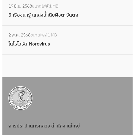
:
ป
คุ
อ
ล
ย
บ
19 มิ.ย. 2568
ขนาดไฟล์
1 MB
นั
5
ร
ณ
ง
อ
ตั
ฝั่
5 เรื่องน่ารู้ เเหล่งน้ำดิบฝั่งตะวันตก
ก
เ
ะ
ภ
น่
ด
ว
ง
วิ
รื่
ป
า
า
ภั
:
เ
ต
ท
อ
า
พ
2 พ.ค. 2568
ขนาดไฟล์
1 MB
รู้
ย
โ
อ
ะ
ย์
ง
น้ำ
โนโรไวรัส-Norovirus
แ
น
ง
วั
ชุ
น่
ที่
ห
โ
อ
น
ด
า
สำ
ล่
ร
ย่
ต
ข
รู้
คั
ง
ไ
า
ก
า
เ
ญ
น้ำ
ว
ง
ว
เ
ช่
ดิ
รั
ง่
ห
ว
บ
ส
า
ล่
ย
ฝั่
-
ย
ง
บ
ง
N
น้ำ
อ
ต
o
ดิ
ก
ะ
การประปานครหลวง สำนักงานใหญ่
r
บ
อ
วั