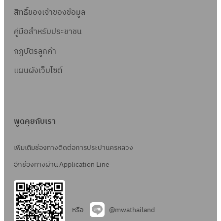
สิทธิ์ข
องเจ้าของข้อมูล
คู่มือสำหรับประชาชน
กฎบัตรลูกค้า
แผนผังเว็บไซต์
พูดคุยกับเรา
เพิ่มเติมช่องทางติดต่อการประปานครหลวง
อีกช่องทางผ่าน Application Line
หรือ
@mwathailand