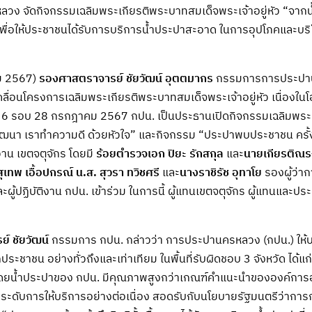
ง จัดกิจกรรมเฉลิมพระเกียรติพระบาทสมเด็จพระเจ้าอยู่หัว “จากน
พื่อให้ประชาชนได้รับการบริการน้ำประปาสะอาด ในการอุปโภคและบริโภคอ
คม 2567)
รองศาสตราจารย์ ชัยวัฒน์ อุตตมากร
กรรมการการประปาน
ื่อนโครงการเฉลิมพระเกียรติพระบาทสมเด็จพระเจ้าอยู่หัว เนื่องใ
 รอบ 28 กรกฎาคม 2567 กปน. เป็นประธานเปิดกิจกรรมเฉลิมพระเก
ัฒนา เราทำความดี ด้วยหัวใจ” และกิจกรรม “ประปาพบประชาชน ครั้
น เขตจตุจักร โดยมี
ร้อยตำรวจเอก ปิยะ รักสกุล
และ
นายเกียรติณรง
ุเทพ เอื้อปกรณ์
น.ส. สุวรา ทวิชศรี
และ
นางราชิรัช อุทาโย
รองผู้ว่า
ู้ปฏิบัติงาน กปน. เข้าร่วม ในการนี้ ผู้แทนเขตจตุจักร ผู้แทนและปร
์ ชัยวัฒน์
กรรมการ กปน. กล่าวว่า การประปานครหลวง (กปน.) ให้บ
่ประชาชน อย่างทั่วถึงและเท่าเทียม ในพื้นที่รับผิดชอบ 3 จังหวัด ได้
ดยน้ำประปาของ กปน. มีคุณภาพสูงกว่าเกณฑ์คำแนะนำขององค์การอ
ยกระดับการให้บริการอย่างต่อเนื่อง สอดรับกับนโยบายรัฐมนตรีว่าก