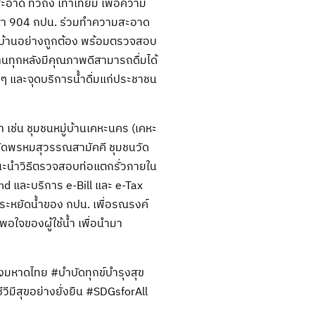
ะอาด ทั่วถึง เท่าเทียม เพื่อความ
ิตอาสา 904 กปน. ร่วมทำความสะอาด
ในบ้านอย่างถูกต้อง พร้อมตรวจสอบ
านทุกหลังมีคุณภาพดีสามารถดื่มได้
 ๆ และจุดบริการน้ำดื่มแก่ประชาชน
 เช่น ชุมชนหมู่บ้านเคหะนคร (เคหะ
วัดพรหมสุวรรณสามัคคี ชุมชนวัด
แนะนำวิธีตรวจสอบท่อแตกรั่วภายใน
d และบริการ e-Bill และ e-Tax
ประหยัดน้ำของ กปน. เพื่อรณรงค์
ใจของผู้ใช้น้ำ เพื่อนำมา
งมหาดไทย
#บำบัดทุกข์บำรุงสุข
ีวีมีสุขอย่างยั่งยืน
#SDGsforAll