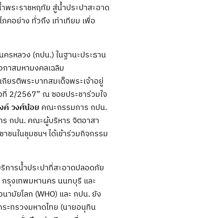
้ำพระราชหฤทัย สู่น้ำประปาสะอาด
ย่าง ทั่วถึง เท่าเทียม เพื่อ
ครหลวง (กปน.) ในฐานะประธาน
นโอกาสมหามงคลเฉลิม
ียรติพระบาทสมเด็จพระเจ้าอยู่
งที่ 2/2567” ณ ซอยประชาร่วมใจ
ค์ วงศ์น้อย
คณะกรรมการ กปน.
การ กปน. คณะผู้บริหาร จิตอาสา
ะชาชนในชุมชนฯ ได้เข้าร่วมกิจกรรม
ริการน้ำประปาที่สะอาดปลอดภัย
แก่ กรุงเทพมหานคร นนทบุรี และ
นามัยโลก (WHO) และ กปน. ยัง
ารกระทรวงมหาดไทย (นายอนุทิน