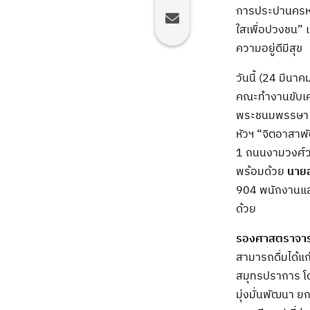
การประปานครหลว
ใสเพื่อปวงชน” เ
ความอยู่ดีมีสุข
วันนี้ (24 มีนา
คณะทำงานขับเคล
พระชนมพรรษา 6
หัวฯ “จิตอาสาพ
1 ถนนงามวงศ์วา
พร้อมด้วย
นายส
904 พนักงานและผ
ด้วย
รองศาสตราจารย
สามารถดื่มได้แก
สมุทรปราการ โ
มุ่งมั่นพัฒนา 