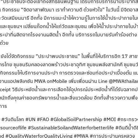
า “ประชาชนจะต้องเข้าถึงสิทธิขั้นพื้นฐาน ได้รับการบริการน้ำประปาที่ส
งนั้น กิจกรรม “จิตอาสาพัฒนา เราทำความดี ด้วยหัวใจ” ในวันนี้ มีจ
วัดเสมียนนารี อีกทั้ง มีการแนะนำให้ความรู้ในการใช้น้ำประปาภาย
ละชุมชนฯ เปลี่ยนก๊อกน้ำให้แก่วัดและชุมชน เพื่อให้น้ำประปาภายในบ้
ประปาที่ผลิตจากโรงงานผลิตน้ำ อีกทั้ง บริการรถโมบายรับคำร้องต่าง
ด้วย
ยังได้จัดกิจกรรม “ประปาพบประชาชน” ในพื้นที่ให้บริการอีก 17 สาขา
นนครไทย ชุมชนริมคลองลาดพร้าวประชาอุทิศ ชุมชนพลังสามัคคี ชุมชน
ดยมีกิจกรรมให้บริการงานประปา การตรวจและซ่อมท่อประปาเบื้องต้น 
้งานแอปพลิเคชัน MWA onMobile เพิ่มเพื่อนผ่าน Line @MWAthailan
eipt วิธีประหยัดน้ำและการเลือกใช้อุปกรณ์ประหยัดน้ำที่ได้รับฉลาก
นักถึงคุณค่าของทรัพยากรน้ำและสิ่งแวดล้อม อีกทั้งสำรวจความพึงพอ
การ
#วันดินโลก
#UN
#FAO
#GlobalSoilPartnership
#MOI
#กระทรว
sourceoflife
#SustainableSoilandWaterforbetterlife
#ดินดีน้ำดีช
od
#QualityWaterforQualityLiving
#MWA
#การประปานครหลวง