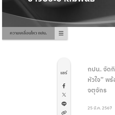
ความเคลื่อนไหว กปน.
กปน. จัดก
แชร์
หัวใจ” พ
จตุจักร
25 มี.ค. 2567