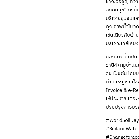
ชาญวีรกูล) ที่ว่
อยู่ดีมีสุข” ดั
บริเวณชุมชนและ
คุณภาพน้ำในวัดแ
เช่นเดียวกับน้ำ
บริเวณใกล้เคียง
นอกจากนี้ กปน. 
ธานี4) หมู่บ้า
ลุ่ม เป็นต้น โ
บ้าน เชิญชวนใช
Invoice & e-Rec
ให้ประชาชนตระห
ปรับปรุงการบริ
#WorldSoilDay
#SoilandWater
#Changeforgo