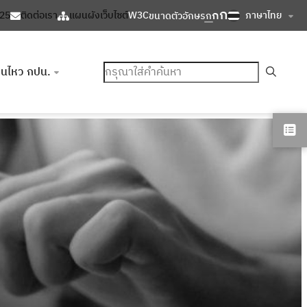
ก
ก
ภาษาไทย
125
ติดต่อเรา
แผนผังเว็บไซต์
W3C
ขนาดตัวอักษร
ก
ค้นหา
อนไหว กปน.