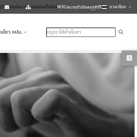
ก
ก
ภาษาไทย
125
ติดต่อเรา
แผนผังเว็บไซต์
W3C
ขนาดตัวอักษร
ก
ค้นหา
อนไหว กปน.