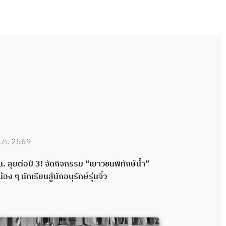
.ค. 2569
30 มิ.ย. 2569
. ลุยต่อปี 3! จัดกิจกรรม “เยาวชนพิทักษ์น้ำ”
กปน. เดินหน้าพ
น้อง ๆ นักเรียนสู่นักอนุรักษ์รุ่นจิ๋ว
กลอง ส่งมอบระ
พลังความร่วมมื