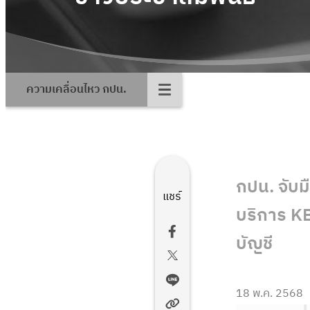
ความเคลื่อนไหว กปน.
กปน. จับม
แชร์
บริการ KB
บัญชี
18 พ.ค. 2568