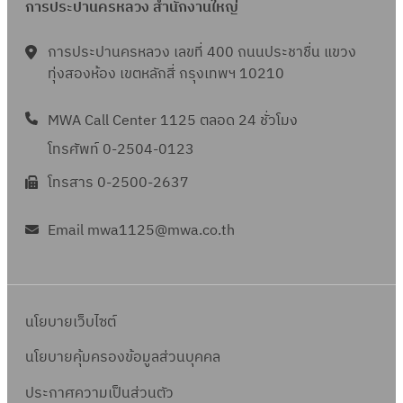
การประปานครหลวง สำนักงานใหญ่
การประปานครหลวง เลขที่ 400 ถนนประชาชื่น แขวง
ทุ่งสองห้อง เขตหลักสี่ กรุงเทพฯ 10210
MWA Call Center 1125 ตลอด 24 ชั่วโมง
โทรศัพท์ 0-2504-0123
โทรสาร 0-2500-2637
Email mwa1125@mwa.co.th
นโยบายเว็บไซต์
นโยบายคุ้มครองข้อมูลส่วนบุคคล
ประกาศความเป็นส่วนตัว