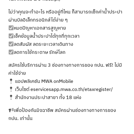
ไม่ว่าคุณจะทำอะไร หรืออยู่ที่ไหน ก็สามารถเช็กค่าน้ำประปา
ผ่านบิลอิเล็กทรอนิกส์ได้ง่าย ๆ
หมดปัญหาเอกสารสูญหาย
เช็คข้อมูลน้ำประปาได้ทุกที่ทุกเวลา
ลดสัมผัส ลดระยะเวลาเดินทาง
ลดการใช้กระดาษ รักษ์โลก
สมัครใช้บริการผ่าน 3 ช่องทางทางการของ กปน. ฟรี! ไม่มี
ค่าใช้จ่าย
แอปพลิเคชัน MWA onMobile
เว็บไซต์ eservicesapp.mwa.co.th/etaxregister/
สำนักงานประปาสาขา ทั้ง 18 แห่ง
เพื่อป้องกันมิจฉาชีพ สมัครผ่านช่องทางทางการของ
กปน. เท่านั้น