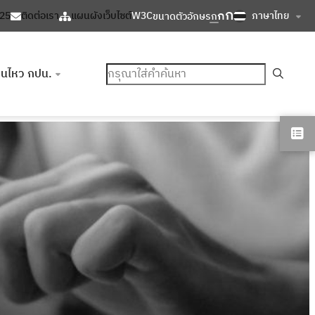
ก
ก
ภาษาไทย
125
ติดต่อเรา
แผนผังเว็บไซต์
W3C
ขนาดตัวอักษร
ก
ค้นหา
อนไหว กปน.