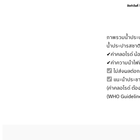
ภาพรวมน้ำประปา
น้ำประปารสชาติ
✔ค่าคลอไรด์ น้อ
✔ค่าความนำไฟฟ้
ไม่ส่งผลต่อก
แนะนำประชาช
(ค่าคลอไรด์ ต้
(WHO Guideline