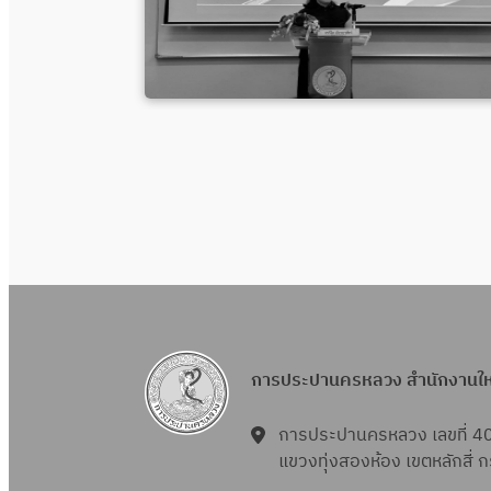
การประปานครหลวง สำนักงานใ
การประปานครหลวง เลขที่ 4
แขวงทุ่งสองห้อง เขตหลักสี่