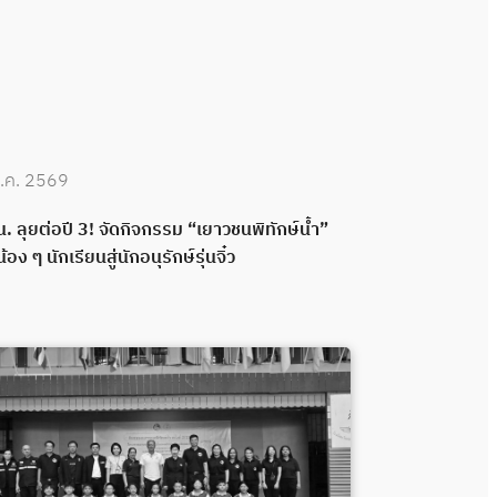
.ค. 2569
30 มิ.ย. 2569
. ลุยต่อปี 3! จัดกิจกรรม “เยาวชนพิทักษ์น้ำ”
กปน. เดินหน้าพ
น้อง ๆ นักเรียนสู่นักอนุรักษ์รุ่นจิ๋ว
กลอง ส่งมอบระ
พลังความร่วมมื