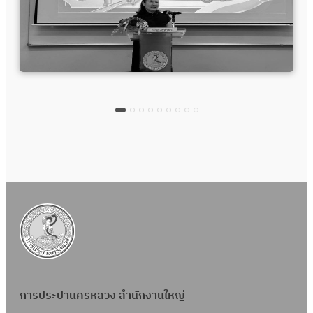
การประปานครหลวง สำนักงานใหญ่