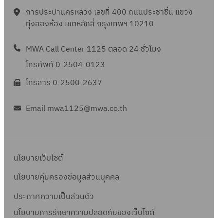
การประปานครหลวง เลขที่ 400 ถนนประชาชื่น แขวง
ทุ่งสองห้อง เขตหลักสี่ กรุงเทพฯ 10210
MWA Call Center 1125 ตลอด 24 ชั่วโมง
โทรศัพท์ 0-2504-0123
โทรสาร 0-2500-2637
Email mwa1125@mwa.co.th
นโยบายเว็บไซต์
นโยบายคุ้มครองข้อมูลส่วนบุคคล
ประกาศความเป็นส่วนตัว
นโยบายการรักษาความปลอดภัยของเว็บไซต์