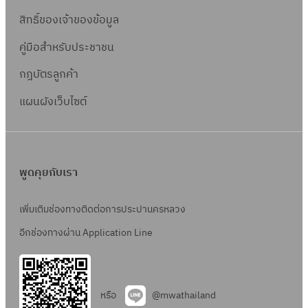
สิทธิ์ข
องเจ้าของข้อมูล
คู่มือสำหรับประชาชน
กฎบัตรลูกค้า
แผนผังเว็บไซต์
พูดคุยกับเรา
เพิ่มเติมช่องทางติดต่อการประปานครหลวง
อีกช่องทางผ่าน Application Line
หรือ
@mwathailand