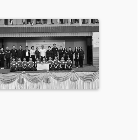
พลังความร่วมมื