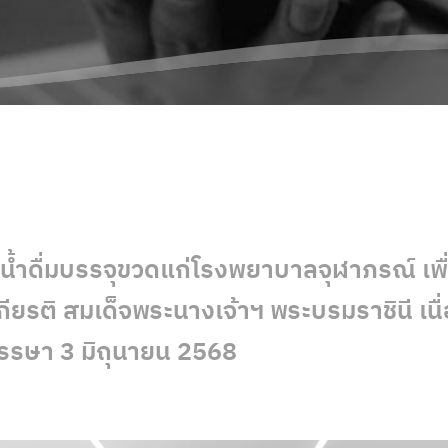
น้ำดื่มบรรจุขวดแก่โรงพยาบาลจุฬาภรณ์ เ
กียรติ สมเด็จพระนางเจ้าฯ พระบรมราชินี เนื
รษา 3 มิถุนายน 2568