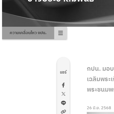
ความเคลื่อนไหว กปน.
กปน. มอบ
แชร์
เฉลิมพระเ
พระชนมพร
26 มิ.ย. 2568