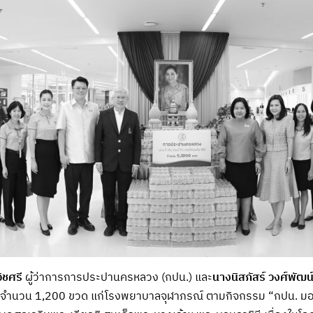
ิชศรี
ผู้ว่าการการประปานครหลวง (กปน.) และ
นางนิสภัสร์ วงศ์พัฒน
ด จำนวน 1,200 ขวด แก่โรงพยาบาลจุฬาภรณ์ ตามกิจกรรม “กปน. มอบน้ำ