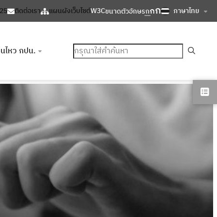
ก
ก
ภาษาไทย
125
ติดต่อเรา
แผนผังเว็บไซต์
W3C
ขนาดตัวอักษร
ก
ค้นหา
อนไหว กปน.