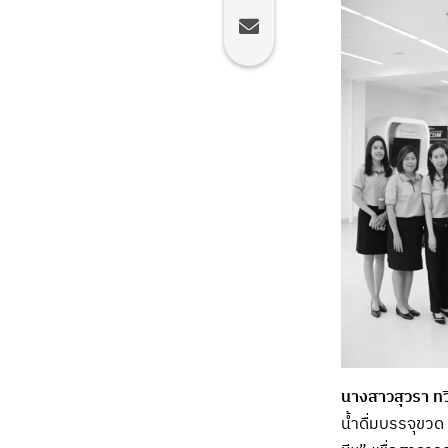
นางสาวสุวรา ทว
น้ำดื่มบรรจุขว