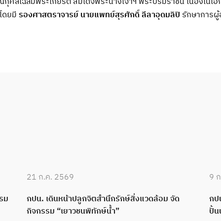
รณกุศลเฉลิมพระเกียรติ สมเด็จพระนางเจ้าฯ พระบรมราชินี เนื่องใน
โดยมี
รองศาสตราจารย์ นายแพทย์สุรศักดิ์ ลีลาอุดมลิปิ
รักษาการผู
21 ก.ค. 2569
9 ก
บรม
กปน. เดินหน้าปลูกจิตสำนึกรักษ์สิ่งแวดล้อม จัด
กปน
กิจกรรม “เยาวชนพิทักษ์น้ำ”
ปั้น