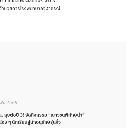
โอกาสวันเฉลิมพระชนมพรรษา 3
้อำนวยการโรงพยาบาลจุฬาภรณ์
.ค. 2569
30 มิ.ย. 2569
. ลุยต่อปี 3! จัดกิจกรรม “เยาวชนพิทักษ์น้ำ”
กปน. เดินหน้าพ
น้อง ๆ นักเรียนสู่นักอนุรักษ์รุ่นจิ๋ว
กลอง ส่งมอบระ