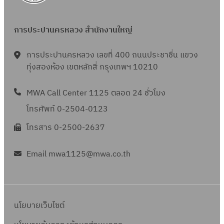
การประปานครหลวง สำนักงานใหญ่
การประปานครหลวง เลขที่ 400 ถนนประชาชื่น แขวง
ทุ่งสองห้อง เขตหลักสี่ กรุงเทพฯ 10210
MWA Call Center 1125 ตลอด 24 ชั่วโมง
โทรศัพท์ 0-2504-0123
โทรสาร 0-2500-2637
Email mwa1125@mwa.co.th
นโยบายเว็บไซต์