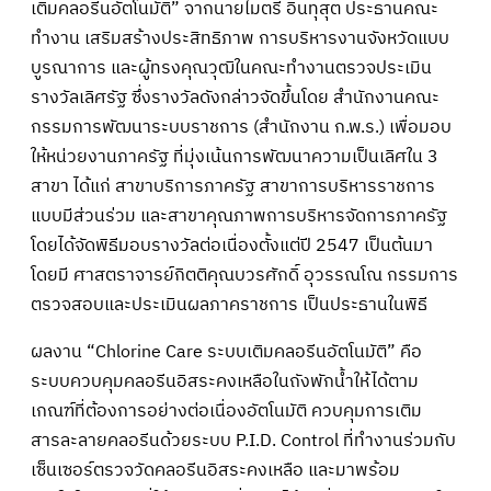
เติมคลอรีนอัตโนมัติ” จากนายไมตรี อินทุสุต ประธานคณะ
ทำงาน เสริมสร้างประสิทธิภาพ การบริหารงานจังหวัดแบบ
บูรณาการ และผู้ทรงคุณวุฒิในคณะทำงานตรวจประเมิน
รางวัลเลิศรัฐ ซึ่งรางวัลดังกล่าวจัดขึ้นโดย สำนักงานคณะ
กรรมการพัฒนาระบบราชการ (สำนักงาน ก.พ.ร.) เพื่อมอบ
ให้หน่วยงานภาครัฐ ที่มุ่งเน้นการพัฒนาความเป็นเลิศใน 3
สาขา ได้แก่ สาขาบริการภาครัฐ สาขาการบริหารราชการ
แบบมีส่วนร่วม และสาขาคุณภาพการบริหารจัดการภาครัฐ
โดยได้จัดพิธีมอบรางวัลต่อเนื่องตั้งแต่ปี 2547 เป็นต้นมา
โดยมี ศาสตราจารย์กิตติคุณบวรศักดิ์ อุวรรณโณ กรรมการ
ตรวจสอบและประเมินผลภาคราชการ เป็นประธานในพิธี
ผลงาน “Chlorine Care ระบบเติมคลอรีนอัตโนมัติ” คือ
ระบบควบคุมคลอรีนอิสระคงเหลือในถังพักน้ำให้ได้ตาม
เกณฑ์ที่ต้องการอย่างต่อเนื่องอัตโนมัติ ควบคุมการเติม
สารละลายคลอรีนด้วยระบบ P.I.D. Control ที่ทำงานร่วมกับ
เซ็นเซอร์ตรวจวัดคลอรีนอิสระคงเหลือ และมาพร้อม