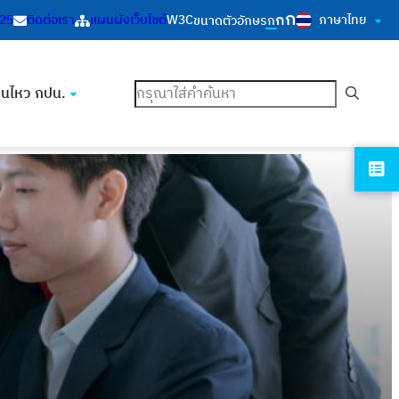
ก
ก
ภาษาไทย
125
ติดต่อเรา
แผนผังเว็บไซต์
W3C
ขนาดตัวอักษร
ก
ค้นหา
อนไหว กปน.