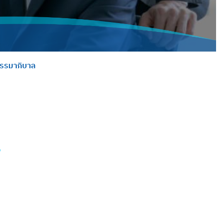
นธรรมาภิบาล
น