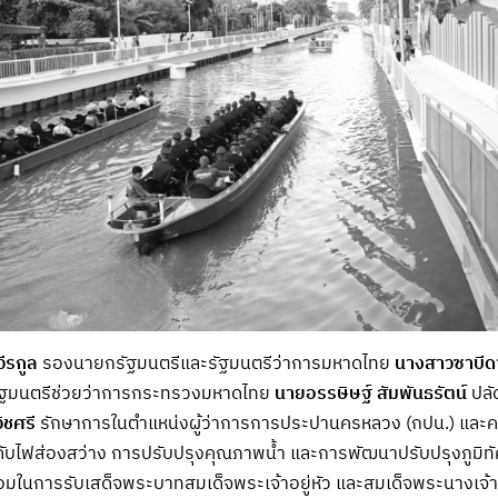
ีรกูล
รองนายกรัฐมนตรีและรัฐมนตรีว่าการมหาดไทย
นางสาวซาบีด
ฐมนตรีช่วยว่าการกระทรวงมหาดไทย
นายอรรษิษฐ์ สัมพันธรัตน์
ปลั
ิชศรี
รักษาการในตำแหน่งผู้ว่าการการประปานครหลวง (กปน.) และคณ
บไฟส่องสว่าง การปรับปรุงคุณภาพน้ำ และการพัฒนาปรับปรุงภูมิทั
มในการรับเสด็จพระบาทสมเด็จพระเจ้าอยู่หัว และสมเด็จพระนางเจ้า