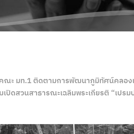
มคณะ มท.1 ติดตามการพัฒนาภูมิทัศน์คลอง
มเปิดสวนสาธารณะเฉลิมพระเกียรติ “เปรมป