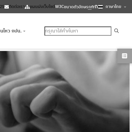
ก
ก
ภาษาไทย
125
ติดต่อเรา
แผนผังเว็บไซต์
W3C
ขนาดตัวอักษร
ก
ค้นหา
อนไหว กปน.