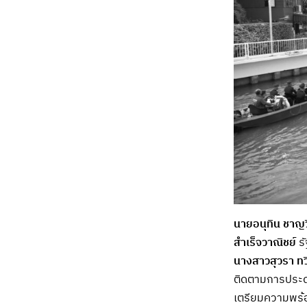
นายอนุทิน ชาญว
สำเร็จวาณิชย์
รั
นางสาวสุวรา ทว
ติดตามการประดั
เตรียมความพร้อ