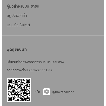
คู่มือสำหรับประชาชน
กฎบัตรลูกค้า
แผนผังเว็บไซต์
พูดคุยกับเรา
เพิ่มเติมช่องทางติดต่อการประปานครหลวง
อีกช่องทางผ่าน Application Line
หรือ
@mwathailand